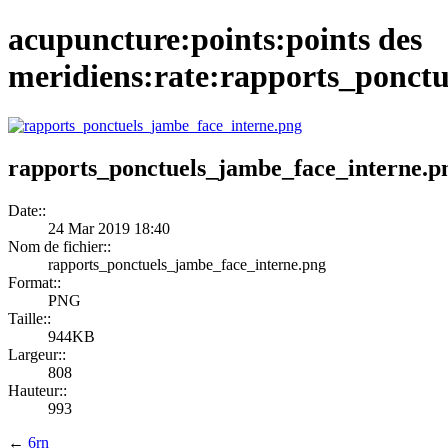
acupuncture:points:points des
meridiens:rate:rapports_ponct
rapports_ponctuels_jambe_face_interne.p
Date::
24 Mar 2019 18:40
Nom de fichier::
rapports_ponctuels_jambe_face_interne.png
Format::
PNG
Taille::
944KB
Largeur::
808
Hauteur::
993
←
6rn