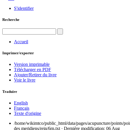
S'identifier
Recherche
Accueil
Imprimer/exporter
Version imprimable
Télécharger en PDF
Ajouter/Retirer du livre
Voir le livre
Traduire
English
Français
Texte d'origine
/home/wikimtco/public_html/data/pages/acupuncture/points/poi
des meridiens/rein/6rn.txt
· Dernière modification: 06 Aug