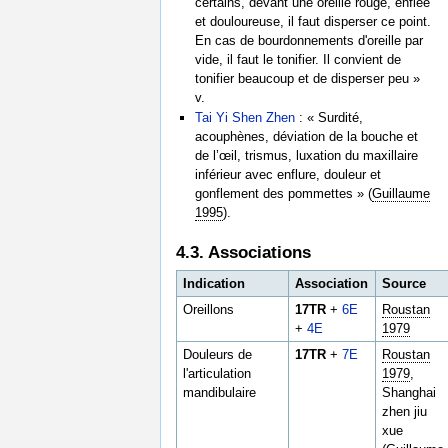
certains, devant une oreille rouge, enflée
et douloureuse, il faut disperser ce point.
En cas de bourdonnements d'oreille par
vide, il faut le tonifier. Il convient de
tonifier beaucoup et de disperser peu »
v.
Tai Yi Shen Zhen
: « Surdité,
acouphènes, déviation de la bouche et
de l’œil, trismus, luxation du maxillaire
inférieur avec enflure, douleur et
gonflement des pommettes » (
Guillaume
1995
).
4.3. Associations
Indication
Association
Source
Oreillons
17TR
+
6E
Roustan
+
4E
1979
Douleurs de
17TR
+
7E
Roustan
l'articulation
1979
,
mandibulaire
Shanghai
zhen jiu
xue