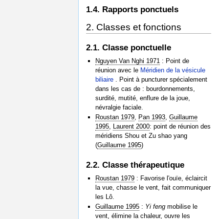
1.4. Rapports ponctuels
2. Classes et fonctions
2.1. Classe ponctuelle
Nguyen Van Nghi 1971
: Point de
réunion avec le
Méridien de la vésicule
biliaire
. Point à puncturer spécialement
dans les cas de : bourdonnements,
surdité, mutité, enflure de la joue,
névralgie faciale.
Roustan 1979
,
Pan 1993
,
Guillaume
1995
,
Laurent 2000
: point de réunion des
méridiens Shou et Zu shao yang
(
Guillaume 1995
)
2.2. Classe thérapeutique
Roustan 1979
: Favorise l'ouïe, éclaircit
la vue, chasse le vent, fait communiquer
les Lô.
Guillaume 1995
:
Yi feng
mobilise le
vent, élimine la chaleur, ouvre les