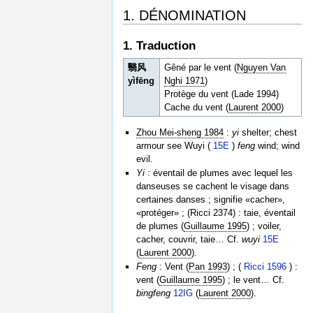
1. DÉNOMINATION
1. Traduction
翳风
Gêné par le vent (
Nguyen Van
yìfēng
Nghi 1971
)
Protège du vent (Lade 1994)
Cache du vent (
Laurent 2000
)
Zhou Mei-sheng 1984
:
yi
shelter; chest
armour see Wuyi (
15E
)
feng
wind; wind
evil.
Yi
: éventail de plumes avec lequel les
danseuses se cachent le visage dans
certaines danses ; signifie «cacher»,
«protéger» ; (Ricci 2374) : taie, éventail
de plumes (
Guillaume 1995
) ; voiler,
cacher, couvrir, taie… Cf.
wuyi
15E
(
Laurent 2000
).
Feng
: Vent (
Pan 1993
) ; (
Ricci 1596
) :
vent (
Guillaume 1995
) ; le vent… Cf.
bingfeng
12IG
(
Laurent 2000
).