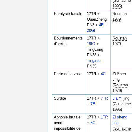
(
Guillaume
1995
)
Paralysie faciale
17TR
+
Roustan
QuanZheng
1979
PN3 +
4E
+
20GI
Bourdonnements
17TR
+
Roustan
d'oreille
19IG
+
1979
TingCong
PN38 +
Tingxue
PN35
Perte de la voix
17TR
+
4C
Zi Shen
Jing
(
Roustan
1979
)
Surdité
17TR
+
7TR
Jia Yi
jing
+
7E
(
Guillaume
1995
)
Aphonie brutale
17TR
+
1TR
Zi sheng
avec
+
5C
jing
impossibilité de
(
Guillaume