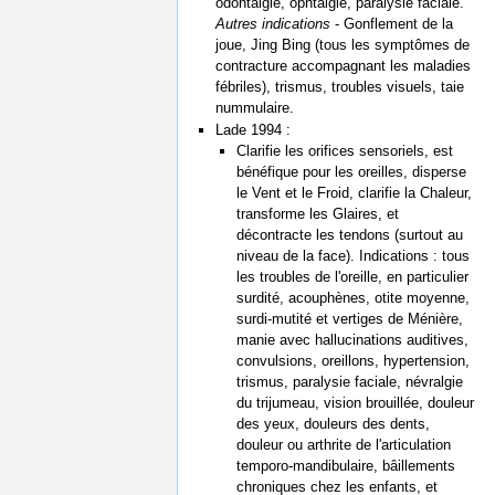
odontalgie, ophtalgie, paralysie faciale.
Autres indications
- Gonflement de la
joue, Jing Bing (tous les symptômes de
contracture accompagnant les maladies
fébriles), trismus, troubles visuels, taie
nummulaire.
Lade 1994 :
Clarifie les orifices sensoriels, est
bénéfique pour les oreilles, disperse
le Vent et le Froid, clarifie la Chaleur,
transforme les Glaires, et
décontracte les tendons (surtout au
niveau de la face). Indications : tous
les troubles de l'oreille, en particulier
surdité, acouphènes, otite moyenne,
surdi-mutité et vertiges de Ménière,
manie avec hallucinations auditives,
convulsions, oreillons, hypertension,
trismus, paralysie faciale, névralgie
du trijumeau, vision brouillée, douleur
des yeux, douleurs des dents,
douleur ou arthrite de l'articulation
temporo-mandibulaire, bâillements
chroniques chez les enfants, et