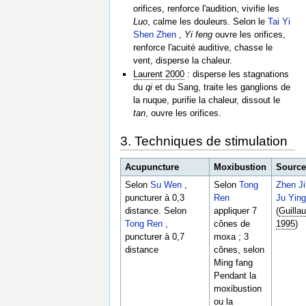
orifices, renforce l'audition, vivifie les
Luo
, calme les douleurs. Selon le
Tai Yi
Shen Zhen
,
Yi feng
ouvre les orifices,
renforce l'acuité auditive, chasse le
vent, disperse la chaleur.
Laurent 2000
: disperse les stagnations
du
qi
et du Sang, traite les ganglions de
la nuque, purifie la chaleur, dissout le
tan
, ouvre les orifices.
3. Techniques de stimulation
Acupuncture
Moxibustion
Sourc
Selon
Su Wen
,
Selon
Tong
Zhen J
puncturer à 0,3
Ren
Ju Yin
distance. Selon
appliquer 7
(
Guilla
Tong Ren
,
cônes de
1995
)
puncturer à 0,7
moxa ; 3
distance
cônes, selon
Ming fang
Pendant la
moxibustion
ou la