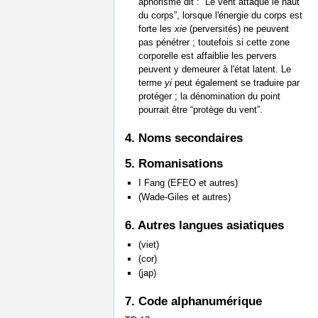
aphorisme dit : “Le vent attaque le haut
du corps”, lorsque l'énergie du corps est
forte les
xie
(perversités) ne peuvent
pas pénétrer ; toutefois si cette zone
corporelle est affaiblie les pervers
peuvent y demeurer à l'état latent. Le
terme
yi
peut également se traduire par
protéger ; la dénomination du point
pourrait être “protège du vent”.
4. Noms secondaires
5. Romanisations
I Fang (EFEO et autres)
(Wade-Giles et autres)
6. Autres langues asiatiques
(viet)
(cor)
(jap)
7. Code alphanumérique