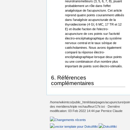
neurotransmetteurs (3, 5, 6, 7, 8), jouant
probablement un rôle dans l'effet
analgésique de l'acupuncture. Cet article
reprend quatre points couramment utilisés
dans l'analgésie acupuncturale de la
thyroidiectomie (4 Gl, 6 MC, 17 TR et 12
E) et étudie l'action de l'electro-
acupuncture de ces points sur l'activité
électro-encéphalographique du système
nerveux central et le taux sérique de
catécholamines. Nous avons également
comparé la réponse électro-
encéphalographique lorsque deux points
ou une combinaison d'un nombre plus
important de points sont électro-stimulés.
6. Références
complémentaires
/home/wikimtco/public_html/data/pages/acupuncture/poin
des meridiens/triple rechauffeur/17tr.txt
· Dernière
modification: 03 Feb 2022 14:44 par
Pernice Claude