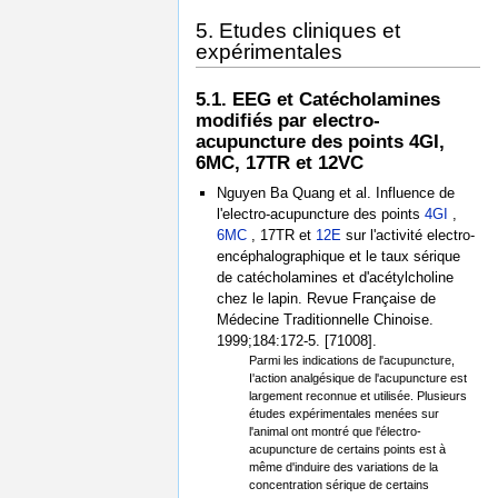
5. Etudes cliniques et
expérimentales
5.1. EEG et Catécholamines
modifiés par electro-
acupuncture des points 4GI,
6MC, 17TR et 12VC
Nguyen Ba Quang et al. Influence de
l'electro-acupuncture des points
4GI
,
6MC
, 17TR et
12E
sur l'activité electro-
encéphalographique et le taux sérique
de catécholamines et d'acétylcholine
chez le lapin. Revue Française de
Médecine Traditionnelle Chinoise.
1999;184:172-5. [71008].
Parmi les indications de l'acupuncture,
I'action analgésique de l'acupuncture est
largement reconnue et utilisée. Plusieurs
études expérimentales menées sur
l'animal ont montré que l'électro-
acupuncture de certains points est à
même d'induire des variations de la
concentration sérique de certains