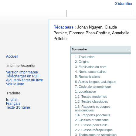
S'identifier
Rédacteurs :
Johan Nguyen, Claude
Pernice, Florence Phan-Choffrut, Annabelle
Pelletier
−
Sommaire
Accueil
1. Traduction
2. Origine
Imprimer/exporter
3. Explication du nom
4. Noms secondaires
Version imprimable
Télécharger en PDF
5. Romanisations
Ajouter/Retirer du livre
6. Autres langues asiatiques
Voir le livre
7. Code alphanumérique
1. Localisation
Traduire
1.1. Textes modernes
English
1.2. Textes classiques
Français
1.3. Rapports et coupes
Texte d'origine
anatomiques
1.4. Rapports ponctuels
2. Classes et fonctions
2.1. Classe ponctuelle
2.2. Classe thérapeutique
3. Techniques de stimulation