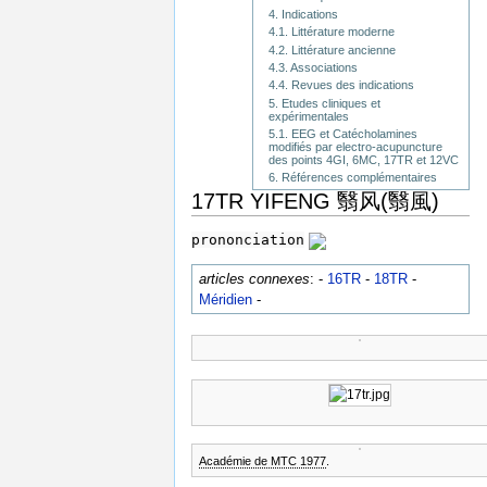
4. Indications
4.1. Littérature moderne
4.2. Littérature ancienne
4.3. Associations
4.4. Revues des indications
5. Etudes cliniques et
expérimentales
5.1. EEG et Catécholamines
modifiés par electro-acupuncture
des points 4GI, 6MC, 17TR et 12VC
6. Références complémentaires
17TR YIFENG 翳风(翳風)
prononciation
articles connexes
: -
16TR
-
18TR
-
Méridien
-
Académie de MTC 1977
.