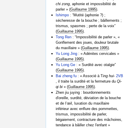
chi zong
, aphonie et impossibilité de
parler » (
Guillaume 1995
).
Ishimpo
: “Mutité (aphonie ?) ;
sécheresse de la bouche ; bâillements ;
trismus, spasmes ; perte de la voix”
(
Guillaume 1995
).
Tong Ren
: “Impossibilité de parler », «
Gonflement des joues, douleur brutale
du maxillaire » (
Guillaume 1995
).
Yu Long Jing
: « Adénites cervicales »
(
Guillaume 1995
).
Yu Long Ge
: « Surdité avec otalgie”
(
Guillaume 1995
).
Bai zheng fu
: « Associé à T
ing hui
-
2VB
, il traite la surdité et la fermeture du
Qi
-
qi bi
» (
Guillaume 1995
).
Zhen jiu juying : bourdonnements
d'oreille, surdité, déviation de la bouche
et de l’œil, luxation du maxillaire
inférieur avec enflure des pommettes,
trismus, impossibilité de parler,
bégaiement, contracture des mâchoires,
tendance à bâiller chez l'enfant »