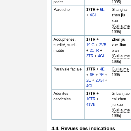
parler
1995
)
Parotidite
17TR
+
6E
Shanghai
+
4GI
zhen jiu
xue
(
Guillaume
1995
)
Acouphènes,
17TR
+
Zhen jiu
surdité, surdi-
19IG
+
2VB
xue Jian
mutité
+
21TR
+
bian
3TR
+
4GI
(
Guillaume
1995
)
Paralysie faciale
17TR
+
4E
Guillaume
+
6E
+
7E
+
1995
2E
+
20GI
+
4GI
Adénites
17TR
+
Si ban jiao
cervicales
10TR
+
cai zhen
41VB
jiu xue
(
Guillaume
1995
)
4.4. Revues des indications