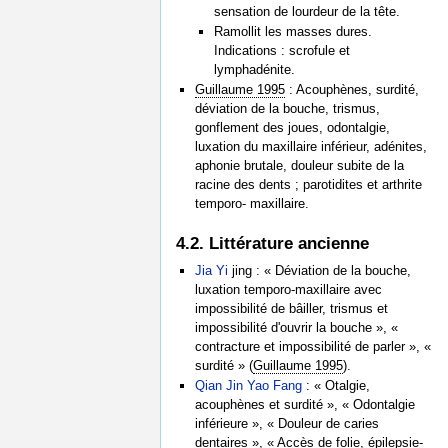
sensation de lourdeur de la tête.
Ramollit les masses dures.
Indications : scrofule et
lymphadénite.
Guillaume 1995
: Acouphènes, surdité,
déviation de la bouche, trismus,
gonflement des joues, odontalgie,
luxation du maxillaire inférieur, adénites,
aphonie brutale, douleur subite de la
racine des dents ; parotidites et arthrite
temporo- maxillaire.
4.2. Littérature ancienne
Jia Yi
jing : « Déviation de la bouche,
luxation temporo-maxillaire avec
impossibilité de bâiller, trismus et
impossibilité d'ouvrir la bouche », «
contracture et impossibilité de parler », «
surdité » (
Guillaume 1995
).
Qian Jin Yao Fang
: « Otalgie,
acouphènes et surdité », « Odontalgie
inférieure », « Douleur de caries
dentaires », « Accès de folie, épilepsie-