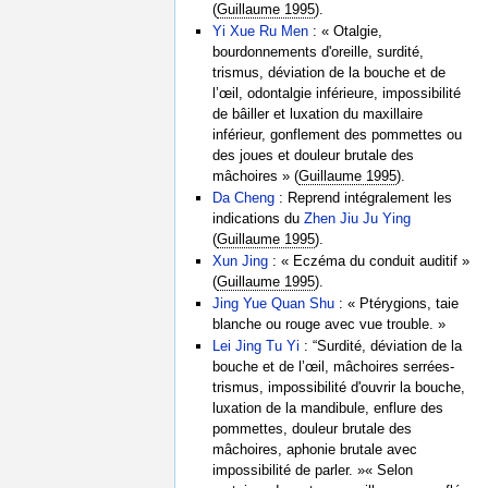
(
Guillaume 1995
).
Yi Xue Ru Men
: « Otalgie,
bourdonnements d'oreille, surdité,
trismus, déviation de la bouche et de
l’œil, odontalgie inférieure, impossibilité
de bâiller et luxation du maxillaire
inférieur, gonflement des pommettes ou
des joues et douleur brutale des
mâchoires » (
Guillaume 1995
).
Da Cheng
: Reprend intégralement les
indications du
Zhen Jiu Ju Ying
(
Guillaume 1995
).
Xun Jing
: « Eczéma du conduit auditif »
(
Guillaume 1995
).
Jing Yue Quan Shu
: « Ptérygions, taie
blanche ou rouge avec vue trouble. »
Lei Jing Tu Yi
: “Surdité, déviation de la
bouche et de l’œil, mâchoires serrées-
trismus, impossibilité d'ouvrir la bouche,
luxation de la mandibule, enflure des
pommettes, douleur brutale des
mâchoires, aphonie brutale avec
impossibilité de parler. »« Selon