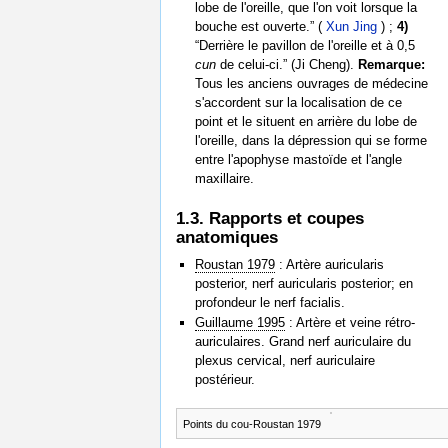
lobe de l'oreille, que l'on voit lorsque la
bouche est ouverte.” (
Xun Jing
) ;
4)
“Derrière le pavillon de l'oreille et à 0,5
cun
de celui-ci.” (Ji Cheng).
Remarque:
Tous les anciens ouvrages de médecine
s'accordent sur la localisation de ce
point et le situent en arrière du lobe de
l'oreille, dans la dépression qui se forme
entre l'apophyse mastoïde et l'angle
maxillaire.
1.3. Rapports et coupes
anatomiques
Roustan 1979
: Artère auricularis
posterior, nerf auricularis posterior; en
profondeur le nerf facialis.
Guillaume 1995
: Artère et veine rétro-
auriculaires. Grand nerf auriculaire du
plexus cervical, nerf auriculaire
postérieur.
Points du cou-Roustan 1979