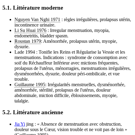
5.1. Littérature moderne
Nguyen Van Nghi 1971
: règles irrégulières, prolapsus utérin,
incontinence urinaire.
Li Su Huai 1976
: Irregular menstruation, myopia,
endometritis, bladder spasm.
Roustan 1979
: Aménorrhée, prolapsus utérin, myopie,
dysurie.
Lade 1994 : Tonifie les Reins et Régularise la Vessie et les
menstruations. Indications : syndrome de consomption avec
soif du Réchauffeur Inférieur avec mictions fréquentes,
prolapsus de l'utérus, ménorragies, menstruations irrégulières,
dysménorrhées, dysurie, douleur péri-ombilicale, et vue
trouble.
Guillaume 1995
: Irrégularités menstruelles, dysménorrhée,
aménorrhée, stérilité, prolapsus de l'utérus, douleur
abdominale, miction difficile, éblouissements, myopie,
talalgie.
5.2. Littérature ancienne
Jia Yi
jing : « Absence de menstruation avec obstruction,
douleur sous le Cœur, vision trouble et ne voit pas de loin »
(
Guillaume 1995
).