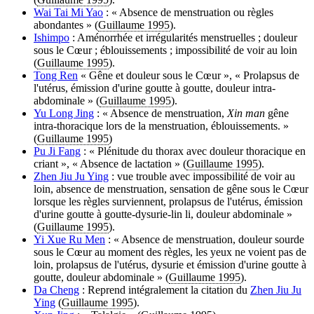
Wai Tai Mi Yao
: « Absence de menstruation ou règles
abondantes » (
Guillaume 1995
).
Ishimpo
: Aménorrhée et irrégularités menstruelles ; douleur
sous le Cœur ; éblouissements ; impossibilité de voir au loin
(
Guillaume 1995
).
Tong Ren
« Gêne et douleur sous le Cœur », « Prolapsus de
l'utérus, émission d'urine goutte à goutte, douleur intra-
abdominale » (
Guillaume 1995
).
Yu Long Jing
: « Absence de menstruation,
Xin man
gêne
intra-thoracique lors de la menstruation, éblouissements. »
(
Guillaume 1995
)
Pu Ji Fang
: « Plénitude du thorax avec douleur thoracique en
criant », « Absence de lactation » (
Guillaume 1995
).
Zhen Jiu Ju Ying
: vue trouble avec impossibilité de voir au
loin, absence de menstruation, sensation de gêne sous le Cœur
lorsque les règles surviennent, prolapsus de l'utérus, émission
d'urine goutte à goutte-dysurie-lin li, douleur abdominale »
(
Guillaume 1995
).
Yi Xue Ru Men
: « Absence de menstruation, douleur sourde
sous le Cœur au moment des règles, les yeux ne voient pas de
loin, prolapsus de l'utérus, dysurie et émission d'urine goutte à
goutte, douleur abdominale » (
Guillaume 1995
).
Da Cheng
: Reprend intégralement la citation du
Zhen Jiu Ju
Ying
(
Guillaume 1995
).