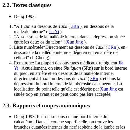
2.2. Textes classiques
Deng 1993
:
“A 1
cun
au-dessous de
Taixi
(
3Rn
), en-dessous de la
malléole interne” (
Jia Yi
).
“Au-dessous de la malléole interne, dans la dépression située
entre les deux os du talon” (
Xun Jing
).
Liste numérotée“Directement au-dessous de
Taixi
(
3Rn
), en-
dessous de la malléole interne et légèrement en arrière de
celle-ci” (Ji Cheng).
Remarque: La plupart des ouvrages médicaux rejoignent
Jia
Yi
. Actuellement, on situe
Shuiquan
(5Rn) sur le bord interne
du pied, en arrière et en-dessous de la malléole interne,
directement à 1
cun
au-dessous de
Taixi
(
3Rn
), et dans la
dépression du bord interne de la tubérosité calcanéenne. La
localisation du point telle qu'elle est décrite par
Xun Jing
est
située trop en avant et ne peut donc pas être acceptée.
2.3. Rapports et coupes anatomiques
Deng 1993
: Peau-tissu sous-cutané-bord interne du
calcanéum. Dans la couche superficielle, on trouve les
branches cutanées internes du nerf saphène de la jambe et les