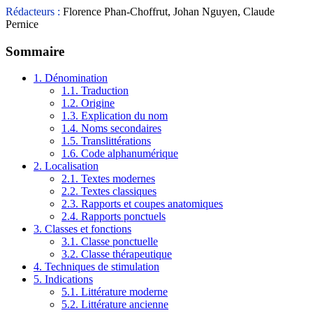
Rédacteurs :
Florence Phan-Choffrut, Johan Nguyen, Claude
Pernice
Sommaire
1. Dénomination
1.1. Traduction
1.2. Origine
1.3. Explication du nom
1.4. Noms secondaires
1.5. Translittérations
1.6. Code alphanumérique
2. Localisation
2.1. Textes modernes
2.2. Textes classiques
2.3. Rapports et coupes anatomiques
2.4. Rapports ponctuels
3. Classes et fonctions
3.1. Classe ponctuelle
3.2. Classe thérapeutique
4. Techniques de stimulation
5. Indications
5.1. Littérature moderne
5.2. Littérature ancienne