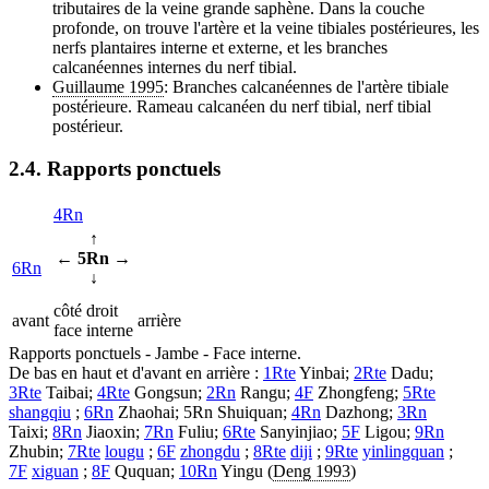
tributaires de la veine grande saphène. Dans la couche
profonde, on trouve l'artère et la veine tibiales postérieures, les
nerfs plantaires interne et externe, et les branches
calcanéennes internes du nerf tibial.
Guillaume 1995
: Branches calcanéennes de l'artère tibiale
postérieure. Rameau calcanéen du nerf tibial, nerf tibial
postérieur.
2.4. Rapports ponctuels
4Rn
↑
← 5Rn →
6Rn
↓
côté droit
avant
arrière
face interne
Rapports ponctuels - Jambe - Face interne.
De bas en haut et d'avant en arrière :
1Rte
Yinbai;
2Rte
Dadu;
3Rte
Taibai;
4Rte
Gongsun;
2Rn
Rangu;
4F
Zhongfeng;
5Rte
shangqiu
;
6Rn
Zhaohai; 5Rn Shuiquan;
4Rn
Dazhong;
3Rn
Taixi;
8Rn
Jiaoxin;
7Rn
Fuliu;
6Rte
Sanyinjiao;
5F
Ligou;
9Rn
Zhubin;
7Rte
lougu
;
6F
zhongdu
;
8Rte
diji
;
9Rte
yinlingquan
;
7F
xiguan
;
8F
Ququan;
10Rn
Yingu (
Deng 1993
)