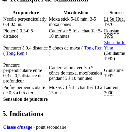
Acupuncture
Moxibustion
Source
Needle perpendicularly
Moxa stick 5-10 min, 3-5
Li Su Huai
0.4-0.5 in.
moxa cones
1976
Piquer à 0,3-0,5
Cautériser 5 fois, chauffer 5-
Roustan
distance
10 minutes
1979
Zhen Jiu Ju
Puncturer à 0,4 distance
5 cônes de moxa (
Tong Ren
Ying
(
Tong Ren
)
)
(
Guillaume
1995
)
Puncture
Cautérisation avec 3 à 5
perpendiculaire entre
Guillaume
cônes de moxa, moxibustion
0,3 et 0,5 distance de
1995
pendant 5 à 10 minutes
profondeur
Piqûre perpendiculaire
Moxas : 1 à 3 ; chauffer 10 à
Laurent
de 0,3 à 0,5
cun
15 mn
2000
Sensation de puncture
5. Indications
Classe d'usage
-
point secondaire