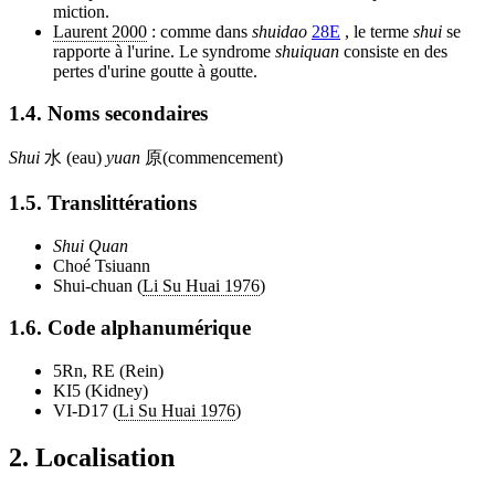
miction.
Laurent 2000
: comme dans
shuidao
28E
, le terme
shui
se
rapporte à l'urine. Le syndrome
shuiquan
consiste en des
pertes d'urine goutte à goutte.
1.4. Noms secondaires
Shui
水 (eau)
yuan
原(commencement)
1.5. Translittérations
Shui Quan
Choé Tsiuann
Shui-chuan (
Li Su Huai 1976
)
1.6. Code alphanumérique
5Rn, RE (Rein)
KI5 (Kidney)
VI-D17 (
Li Su Huai 1976
)
2. Localisation