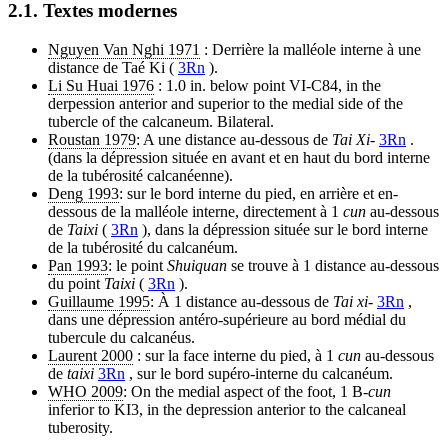
2.1. Textes modernes
Nguyen Van Nghi 1971
: Derrière la malléole interne à une
distance de Taé Ki (
3Rn
).
Li Su Huai 1976
: 1.0 in. below point VI-C84, in the
derpession anterior and superior to the medial side of the
tubercle of the calcaneum. Bilateral.
Roustan 1979
: A une distance au-dessous de
Tai Xi
-
3Rn
.
(dans la dépression située en avant et en haut du bord interne
de la tubérosité calcanéenne).
Deng 1993
: sur le bord interne du pied, en arrière et en-
dessous de la malléole interne, directement à 1
cun
au-dessous
de
Taixi
(
3Rn
), dans la dépression située sur le bord interne
de la tubérosité du calcanéum.
Pan 1993
: le point
Shuiquan
se trouve à 1 distance au-dessous
du point
Taixi
(
3Rn
).
Guillaume 1995
: À 1 distance au-dessous de
Tai xi
-
3Rn
,
dans une dépression antéro-supérieure au bord médial du
tubercule du calcanéus.
Laurent 2000
: sur la face interne du pied, à 1
cun
au-dessous
de
taixi
3Rn
, sur le bord supéro-interne du calcanéum.
WHO 2009
: On the medial aspect of the foot, 1 B-
cun
inferior to KI3, in the depression anterior to the calcaneal
tuberosity.