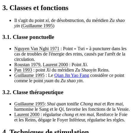
3. Classes et fonctions
Il s'agit du point
xi
, de désobstruction, du méridien
Zu shao
yin
(
Guillaume 1995
)
3.1. Classe ponctuelle
Nguyen Van Nghi 1971
: Point « Tsri » à puncturer dans les
cas de troubles de l'énergie des reins, causés par l'arrêt de la
circulation.
Roustan 1979
,
Laurent 2000
: Point
Xi
.
Pan 1993
: point
Xi
du méridien
Zu Shaoyin
Reins.
Guillaume 1995
: Le
Qian Jin Yao Fang
considère ce point
comme le point
yuan
du
Zu shao yin
.
3.2. Classe thérapeutique
Guillaume 1995
:
Shui quan
tonifie
Chong mai
et
Ren mai
,
harmonise le Sang et le
Qi
, favorise les fonctions de la Vessie.
Laurent 2000
: régularise
chong
et
ren mai
, Renforce le Foie
et les Reins, dégage le Foyer Inférieur, régularise les règles.
4. Techniques de stimulation