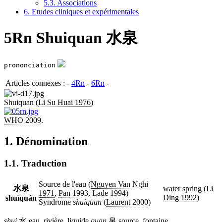
5.3. Associations
6. Etudes cliniques et expérimentales
5Rn Shuiquan 水泉
prononciation
Articles connexes : -
4Rn
-
6Rn
-
Shuiquan (
Li Su Huai 1976
)
WHO 2009
.
1. Dénomination
1.1. Traduction
Source de l'eau (
Nguyen Van Nghi
水泉
water spring (
Li
1971
,
Pan 1993
, Lade 1994)
Ding 1992
)
shuǐquán
Syndrome
shuiquan
(
Laurent 2000
)
shui
水 eau, rivière, liquide
quan
泉 source, fontaine