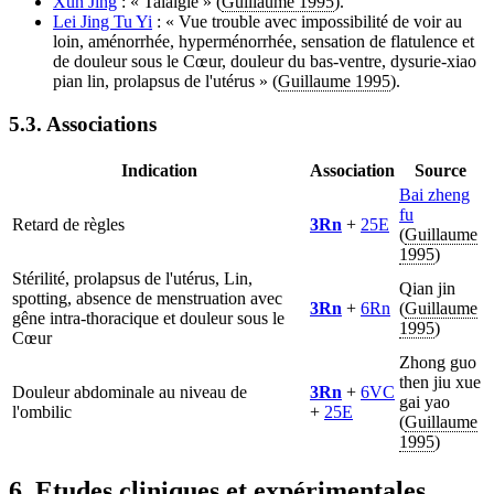
Xun Jing
: « Talalgie » (
Guillaume 1995
).
Lei Jing Tu Yi
: « Vue trouble avec impossibilité de voir au
loin, aménorrhée, hyperménorrhée, sensation de flatulence et
de douleur sous le Cœur, douleur du bas-ventre, dysurie-xiao
pian lin, prolapsus de l'utérus » (
Guillaume 1995
).
5.3. Associations
Indication
Association
Source
Bai zheng
fu
Retard de règles
3Rn
+
25E
(
Guillaume
1995
)
Stérilité, prolapsus de l'utérus, Lin,
Qian jin
spotting, absence de menstruation avec
3Rn
+
6Rn
(
Guillaume
gêne intra-thoracique et douleur sous le
1995
)
Cœur
Zhong guo
then jiu xue
Douleur abdominale au niveau de
3Rn
+
6VC
gai yao
l'ombilic
+
25E
(
Guillaume
1995
)
6. Etudes cliniques et expérimentales