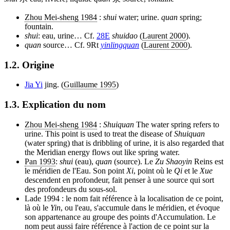
Zhou Mei-sheng 1984
:
shui
water; urine.
quan
spring;
fountain.
shui
: eau, urine… Cf.
28E
shuidao
(
Laurent 2000
).
quan
source… Cf. 9Rt
yinlingquan
(
Laurent 2000
).
1.2. Origine
Jia Yi
jing. (
Guillaume 1995
)
1.3. Explication du nom
Zhou Mei-sheng 1984
:
Shuiquan
The water spring refers to
urine. This point is used to treat the disease of
Shuiquan
(water spring) that is dribbling of urine, it is also regarded that
the Meridian energy flows out like spring water.
Pan 1993
:
shui
(eau),
quan
(source). Le
Zu Shaoyin
Reins est
le méridien de l'Eau. Son point
Xi
, point où le
Qi
et le
Xue
descendent en profondeur, fait penser à une source qui sort
des profondeurs du sous-sol.
Lade 1994 : le nom fait référence à la localisation de ce point,
là où le
Yin
, ou l'eau, s'accumule dans le méridien, et évoque
son appartenance au groupe des points d'Accumulation. Le
nom peut aussi faire référence à l'action de ce point sur la