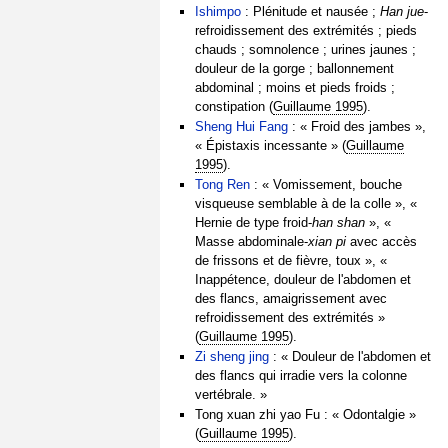
Ishimpo
: Plénitude et nausée ;
Han jue
-
refroidissement des extrémités ; pieds
chauds ; somnolence ; urines jaunes ;
douleur de la gorge ; ballonnement
abdominal ; moins et pieds froids ;
constipation (
Guillaume 1995
).
Sheng Hui Fang
: « Froid des jambes »,
« Épistaxis incessante » (
Guillaume
1995
).
Tong Ren
: « Vomissement, bouche
visqueuse semblable à de la colle », «
Hernie de type froid-
han shan
», «
Masse abdominale-
xian pi
avec accès
de frissons et de fièvre, toux », «
Inappétence, douleur de l'abdomen et
des flancs, amaigrissement avec
refroidissement des extrémités »
(
Guillaume 1995
).
Zi sheng jing
: « Douleur de l'abdomen et
des flancs qui irradie vers la colonne
vertébrale. »
Tong xuan zhi yao Fu : « Odontalgie »
(
Guillaume 1995
).