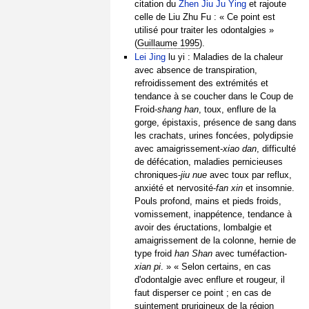
citation du
Zhen Jiu Ju Ying
et rajoute
celle de Liu Zhu Fu : « Ce point est
utilisé pour traiter les odontalgies »
(
Guillaume 1995
).
Lei Jing
lu yi : Maladies de la chaleur
avec absence de transpiration,
refroidissement des extrémités et
tendance à se coucher dans le Coup de
Froid-
shang han
, toux, enflure de la
gorge, épistaxis, présence de sang dans
les crachats, urines foncées, polydipsie
avec amaigrissement-
xiao dan
, difficulté
de défécation, maladies pernicieuses
chroniques-
jiu nue
avec toux par reflux,
anxiété et nervosité-
fan xin
et insomnie.
Pouls profond, mains et pieds froids,
vomissement, inappétence, tendance à
avoir des éructations, lombalgie et
amaigrissement de la colonne, hernie de
type froid
han Shan
avec tuméfaction-
xian pi
. » « Selon certains, en cas
d'odontalgie avec enflure et rougeur, il
faut disperser ce point ; en cas de
suintement prurigineux de la région