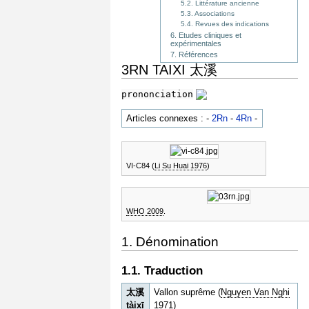
5.2. Littérature ancienne
5.3. Associations
5.4. Revues des indications
6. Etudes cliniques et
expérimentales
7. Références
3RN TAIXI 太溪
prononciation
Articles connexes : -
2Rn
-
4Rn
-
VI-C84 (
Li Su Huai 1976
)
WHO 2009
.
1. Dénomination
1.1. Traduction
太溪
Vallon suprême (
Nguyen Van Nghi
tàixī
1971
)