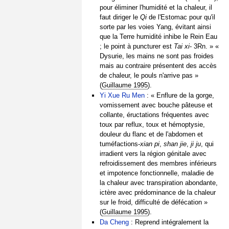
pour éliminer l'humidité et la chaleur, il
faut diriger le
Qi
de l'Estomac pour qu'il
sorte par les voies Yang, évitant ainsi
que la Terre humidité inhibe le Rein Eau
; le point à puncturer est
Tai xi
- 3Rn. » «
Dysurie, les mains ne sont pas froides
mais au contraire présentent des accès
de chaleur, le pouls n'arrive pas »
(
Guillaume 1995
).
Yi Xue Ru Men
: « Enflure de la gorge,
vomissement avec bouche pâteuse et
collante, éructations fréquentes avec
toux par reflux, toux et hémoptysie,
douleur du flanc et de l'abdomen et
tuméfactions-
xian pi
,
shan jie
,
ji ju
, qui
irradient vers la région génitale avec
refroidissement des membres inférieurs
et impotence fonctionnelle, maladie de
la chaleur avec transpiration abondante,
ictère avec prédominance de la chaleur
sur le froid, difficulté de défécation »
(
Guillaume 1995
).
Da Cheng
: Reprend intégralement la