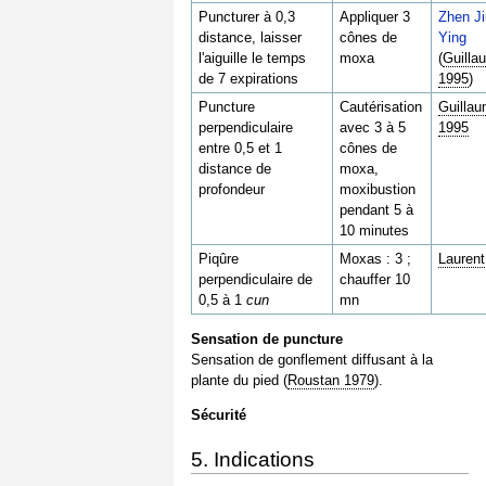
Puncturer à 0,3
Appliquer 3
Zhen Ji
distance, laisser
cônes de
Ying
l'aiguille le temps
moxa
(
Guilla
de 7 expirations
1995
)
Puncture
Cautérisation
Guilla
perpendiculaire
avec 3 à 5
1995
entre 0,5 et 1
cônes de
distance de
moxa,
profondeur
moxibustion
pendant 5 à
10 minutes
Piqûre
Moxas : 3 ;
Lauren
perpendiculaire de
chauffer 10
0,5 à 1
cun
mn
Sensation de puncture
Sensation de gonflement diffusant à la
plante du pied (
Roustan 1979
).
Sécurité
5. Indications