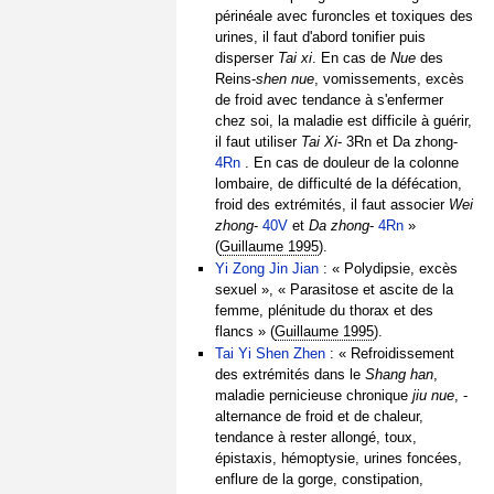
périnéale avec furoncles et toxiques des
urines, il faut d'abord tonifier puis
disperser
Tai xi
. En cas de
Nue
des
Reins-
shen nue
, vomissements, excès
de froid avec tendance à s'enfermer
chez soi, la maladie est difficile à guérir,
il faut utiliser
Tai Xi
- 3Rn et Da zhong-
4Rn
. En cas de douleur de la colonne
lombaire, de difficulté de la défécation,
froid des extrémités, il faut associer
Wei
zhong
-
40V
et
Da zhong
-
4Rn
»
(
Guillaume 1995
).
Yi Zong Jin Jian
: « Polydipsie, excès
sexuel », « Parasitose et ascite de la
femme, plénitude du thorax et des
flancs » (
Guillaume 1995
).
Tai Yi Shen Zhen
: « Refroidissement
des extrémités dans le
Shang han
,
maladie pernicieuse chronique
jiu nue
, -
alternance de froid et de chaleur,
tendance à rester allongé, toux,
épistaxis, hémoptysie, urines foncées,
enflure de la gorge, constipation,