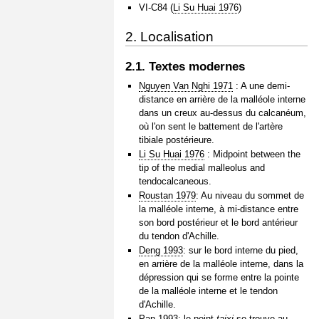
VI-C84 (
Li Su Huai 1976
)
2. Localisation
2.1. Textes modernes
Nguyen Van Nghi 1971
: A une demi-
distance en arrière de la malléole interne
dans un creux au-dessus du calcanéum,
où l'on sent le battement de l'artère
tibiale postérieure.
Li Su Huai 1976
: Midpoint between the
tip of the medial malleolus and
tendocalcaneous.
Roustan 1979
: Au niveau du sommet de
la malléole interne, à mi-distance entre
son bord postérieur et le bord antérieur
du tendon d'Achille.
Deng 1993
: sur le bord interne du pied,
en arrière de la malléole interne, dans la
dépression qui se forme entre la pointe
de la malléole interne et le tendon
d'Achille.
Pan 1993
: le point
taixi
se trouve au