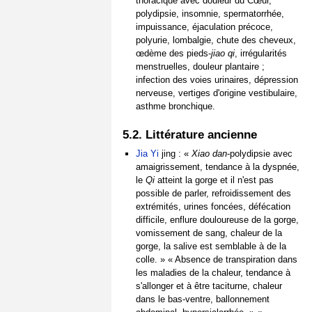
thoracique avec douleur du Cœur,
polydipsie, insomnie, spermatorrhée,
impuissance, éjaculation précoce,
polyurie, lombalgie, chute des cheveux,
œdème des pieds-
jiao qi
, irrégularités
menstruelles, douleur plantaire ;
infection des voies urinaires, dépression
nerveuse, vertiges d'origine vestibulaire,
asthme bronchique.
5.2. Littérature ancienne
Jia Yi
jing : «
Xiao dan
-polydipsie avec
amaigrissement, tendance à la dyspnée,
le
Qi
atteint la gorge et il n'est pas
possible de parler, refroidissement des
extrémités, urines foncées, défécation
difficile, enflure douloureuse de la gorge,
vomissement de sang, chaleur de la
gorge, la salive est semblable à de la
colle. » « Absence de transpiration dans
les maladies de la chaleur, tendance à
s'allonger et à être taciturne, chaleur
dans le bas-ventre, ballonnement