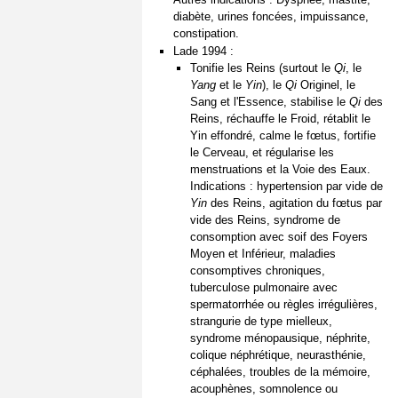
diabète, urines foncées, impuissance,
constipation.
Lade 1994 :
Tonifie les Reins (surtout le
Qi
, le
Yang
et le
Yin
), le
Qi
Originel, le
Sang et l'Essence, stabilise le
Qi
des
Reins, réchauffe le Froid, rétablit le
Yin effondré, calme le fœtus, fortifie
le Cerveau, et régularise les
menstruations et la Voie des Eaux.
Indications : hypertension par vide de
Yin
des Reins, agitation du fœtus par
vide des Reins, syndrome de
consomption avec soif des Foyers
Moyen et Inférieur, maladies
consomptives chroniques,
tuberculose pulmonaire avec
spermatorrhée ou règles irrégulières,
strangurie de type mielleux,
syndrome ménopausique, néphrite,
colique néphrétique, neurasthénie,
céphalées, troubles de la mémoire,
acouphènes, somnolence ou