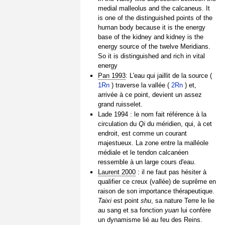
medial malleolus and the calcaneus. It
is one of the distinguished points of the
human body because it is the energy
base of the kidney and kidney is the
energy source of the twelve Meridians.
So it is distinguished and rich in vital
energy
Pan 1993
: L'eau qui jaillit de la source (
1Rn
) traverse la vallée (
2Rn
) et,
arrivée à ce point, devient un assez
grand ruisselet.
Lade 1994 : le nom fait référence à la
circulation du
Qi
du méridien, qui, à cet
endroit, est comme un courant
majestueux. La zone entre la malléole
médiale et le tendon calcanéen
ressemble à un large cours d'eau.
Laurent 2000
: il ne faut pas hésiter à
qualifier ce creux (vallée) de suprême en
raison de son importance thérapeutique.
Taixi
est point
shu
, sa nature Terre le lie
au sang et sa fonction
yuan
lui confère
un dynamisme lié au feu des Reins.