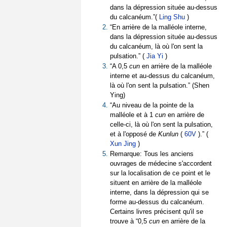
dans la dépression située au-dessus
du calcanéum.”(
Ling Shu
)
“En arrière de la malléole interne,
dans la dépression située au-dessus
du calcanéum, là où l'on sent la
pulsation.” (
Jia Yi
)
“A 0,5
cun
en arrière de la malléole
interne et au-dessus du calcanéum,
là où l'on sent la pulsation.” (Shen
Ying)
“Au niveau de la pointe de la
malléole et à 1
cun
en arrière de
celle-ci, là où l'on sent la pulsation,
et à l'opposé de
Kunlun
(
60V
).” (
Xun Jing
)
Remarque: Tous les anciens
ouvrages de médecine s'accordent
sur la localisation de ce point et le
situent en arrière de la malléole
interne, dans la dépression qui se
forme au-dessus du calcanéum.
Certains livres précisent qu'il se
trouve à “0,5
cun
en arrière de la