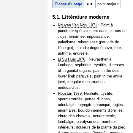
Classe d'usage
★★
point majeur
5.1. Littérature moderne
Nguyen Van Nghi 1971
: Point à
puncturer spécialement dans les cas de
: dysménorrhée, impuissance,
paludisme, tuberculose (par vide de
l'énergie), maladie dégénérative, toux,
asthme, énurésie.
Li Su Huai 1976
: Neurasthenia,
lumbago, nephrititis, cystitis, diseases
of th genital organs, pain in the sole,
lower limb paralysis, pain in the ankle
joint, irregular menstruation,
endocarditis.
Roustan 1979
: Néphrite, cystite,
spermatorrhée, pertes d'urines,
odontalgie, laryngite chronique, règles
anormales, bourdonnements d'oreilles,
chute des cheveux, neurasthénie,
lombalgie, paralysie des membres
inférieurs, douleurs de la plante du pied.
Autres indications : Dyspnée, mastite,