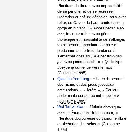
abdominal, hypersialorrhée. » «
Plénitude du thorax avec impossibilité
de se pencher et de se redresser,
ulcération et enflure génitales, toux avec
reflux du
Qi
vers le haut, bruits dans la
gorge en buvant. » « Accès pernicieux-
nue
, toux par reflux avec gêne
thoracique et impossibilité de s'allonger,
vomissement abondant, la chaleur
prédomine sur le froid, tendance à
s'enfermer chez soi,
Jue
par froid-
han
jue
avec pieds chauds. » «
Qi
de type
Jue-jue qi
qui reflue vers le haut »
(
Guillaume 1995
).
Qian Jin Yao Fang
: « Refroidissement
des mains et des pieds jusqu'aux
articulations », « Ictère », « Douleur
abdominale qui se répand (mobile) »
(
Guillaume 1995
).
Wai Tai Mi Yao
: « Malaria chronique-
nue
», « Éructations fréquentes », «
Plénitude douloureuse du thorax, enflure
et ulcération des seins. » (
Guillaume
1995
).