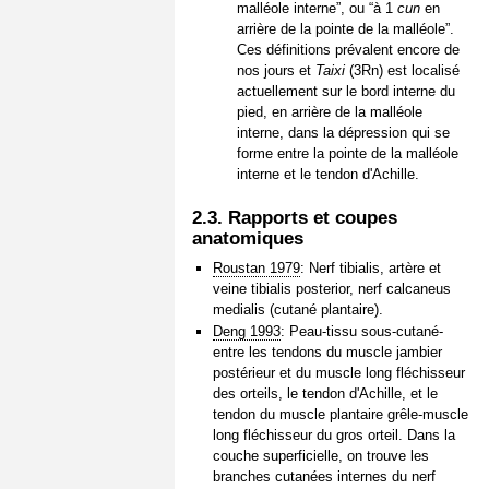
malléole interne”, ou “à 1
cun
en
arrière de la pointe de la malléole”.
Ces définitions prévalent encore de
nos jours et
Taixi
(3Rn) est localisé
actuellement sur le bord interne du
pied, en arrière de la malléole
interne, dans la dépression qui se
forme entre la pointe de la malléole
interne et le tendon d'Achille.
2.3. Rapports et coupes
anatomiques
Roustan 1979
: Nerf tibialis, artère et
veine tibialis posterior, nerf calcaneus
medialis (cutané plantaire).
Deng 1993
: Peau-tissu sous-cutané-
entre les tendons du muscle jambier
postérieur et du muscle long fléchisseur
des orteils, le tendon d'Achille, et le
tendon du muscle plantaire grêle-muscle
long fléchisseur du gros orteil. Dans la
couche superficielle, on trouve les
branches cutanées internes du nerf