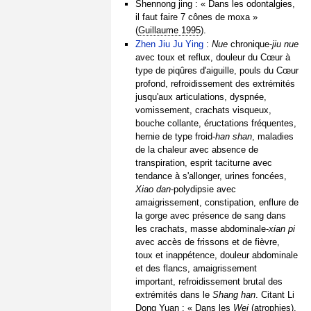
Shennong jing : « Dans les odontalgies,
il faut faire 7 cônes de moxa »
(
Guillaume 1995
).
Zhen Jiu Ju Ying
:
Nue
chronique-
jiu nue
avec toux et reflux, douleur du Cœur à
type de piqûres d'aiguille, pouls du Cœur
profond, refroidissement des extrémités
jusqu'aux articulations, dyspnée,
vomissement, crachats visqueux,
bouche collante, éructations fréquentes,
hernie de type froid-
han shan
, maladies
de la chaleur avec absence de
transpiration, esprit taciturne avec
tendance à s'allonger, urines foncées,
Xiao dan
-polydipsie avec
amaigrissement, constipation, enflure de
la gorge avec présence de sang dans
les crachats, masse abdominale-
xian pi
avec accès de frissons et de fièvre,
toux et inappétence, douleur abdominale
et des flancs, amaigrissement
important, refroidissement brutal des
extrémités dans le
Shang han
. Citant Li
Dong Yuan : « Dans les
Wei
(atrophies),