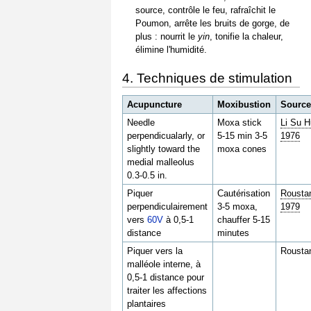
source, contrôle le feu, rafraîchit le
Poumon, arrête les bruits de gorge, de
plus : nourrit le
yin
, tonifie la chaleur,
élimine l'humidité.
4. Techniques de stimulation
Acupuncture
Moxibustion
Sourc
Needle
Moxa stick
Li Su H
perpendicualarly, or
5-15 min 3-5
1976
slightly toward the
moxa cones
medial malleolus
0.3-0.5 in.
Piquer
Cautérisation
Rousta
perpendiculairement
3-5 moxa,
1979
vers
60V
à 0,5-1
chauffer 5-15
distance
minutes
Piquer vers la
Rousta
malléole interne, à
0,5-1 distance pour
traiter les affections
plantaires