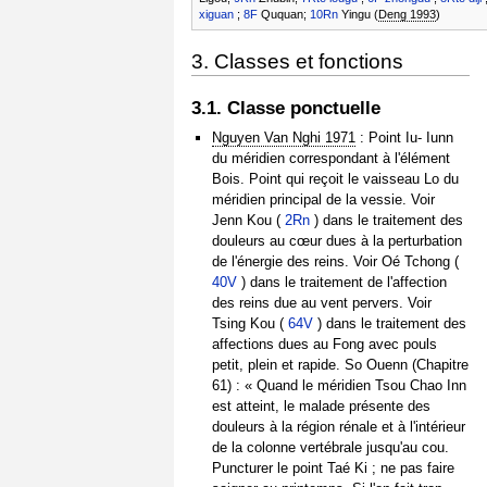
xiguan
;
8F
Ququan;
10Rn
Yingu (
Deng 1993
)
3. Classes et fonctions
3.1. Classe ponctuelle
Nguyen Van Nghi 1971
: Point Iu- Iunn
du méridien correspondant à l'élément
Bois. Point qui reçoit le vaisseau Lo du
méridien principal de la vessie. Voir
Jenn Kou (
2Rn
) dans le traitement des
douleurs au cœur dues à la perturbation
de l'énergie des reins. Voir Oé Tchong (
40V
) dans le traitement de l'affection
des reins due au vent pervers. Voir
Tsing Kou (
64V
) dans le traitement des
affections dues au Fong avec pouls
petit, plein et rapide. So Ouenn (Chapitre
61) : « Quand le méridien Tsou Chao Inn
est atteint, le malade présente des
douleurs à la région rénale et à l'intérieur
de la colonne vertébrale jusqu'au cou.
Puncturer le point Taé Ki ; ne pas faire