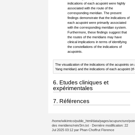
indications of each acupoint were highly
associated with the route of the
corresponding meridian. The present
findings demonstrate that the indications of
each acupoint were primarily associated
with the corresponding meridian system.
Furthermore, these findings suggest that
the routes of the meridians may have
clinical implications in terms of identifying
the constellations of the indications of
acupoints.
The visualization of the indications of the acupoints 
Yang meridian) and the indications of each acupoint (t
6. Etudes cliniques et
expérimentales
7. Références
/home/wikimtco/public_html/data/pages/acupuncture/poin
des meridiens/rein/3rn.txt
· Dernière modification: 22
Jul 2025 03:12 par
Phan-Choffrut Florence