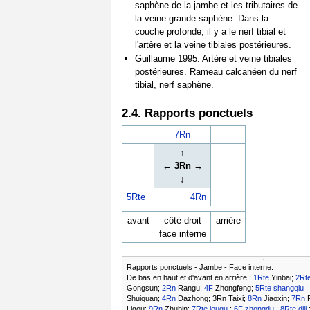
saphène de la jambe et les tributaires de
la veine grande saphène. Dans la
couche profonde, il y a le nerf tibial et
l'artère et la veine tibiales postérieures.
Guillaume 1995
: Artère et veine tibiales
postérieures. Rameau calcanéen du nerf
tibial, nerf saphène.
2.4. Rapports ponctuels
7Rn
↑
← 3Rn →
↓
5Rte
4Rn
avant
côté droit
arrière
face interne
Rapports ponctuels - Jambe - Face interne.
De bas en haut et d'avant en arrière :
1Rte
Yinbai;
2Rt
Gongsun;
2Rn
Rangu;
4F
Zhongfeng;
5Rte
shangqiu
;
Shuiquan;
4Rn
Dazhong; 3Rn Taixi;
8Rn
Jiaoxin;
7Rn
F
Ligou;
9Rn
Zhubin;
7Rte
lougu
;
6F
zhongdu
;
8Rte
diji