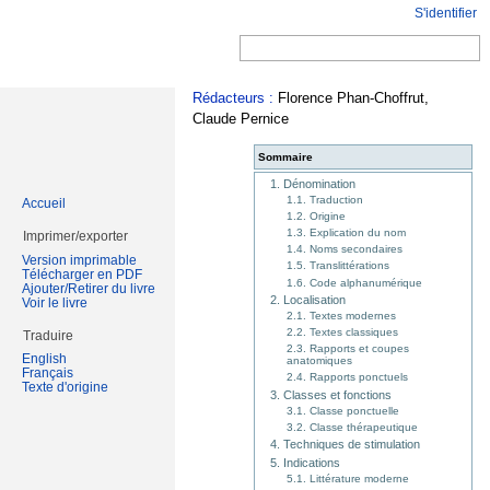
S'identifier
Rédacteurs :
Florence Phan-Choffrut,
Claude Pernice
Sommaire
1. Dénomination
1.1. Traduction
Accueil
1.2. Origine
1.3. Explication du nom
Imprimer/exporter
1.4. Noms secondaires
Version imprimable
1.5. Translittérations
Télécharger en PDF
1.6. Code alphanumérique
Ajouter/Retirer du livre
2. Localisation
Voir le livre
2.1. Textes modernes
2.2. Textes classiques
Traduire
2.3. Rapports et coupes
English
anatomiques
Français
2.4. Rapports ponctuels
Texte d'origine
3. Classes et fonctions
3.1. Classe ponctuelle
3.2. Classe thérapeutique
4. Techniques de stimulation
5. Indications
5.1. Littérature moderne