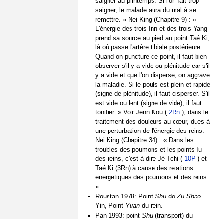
saigner au printemps. Si l'on fait trop
saigner, le malade aura du mal à se
remettre. » Nei King (Chapitre 9) : «
L'énergie des trois Inn et des trois Yang
prend sa source au pied au point Taé Ki,
là où passe l'artère tibiale postérieure.
Quand on puncture ce point, il faut bien
observer s'il y a vide ou plénitude car s'il
y a vide et que l'on disperse, on aggrave
la maladie. Si le pouls est plein et rapide
(signe de plénitude), il faut disperser. S'il
est vide ou lent (signe de vide), il faut
tonifier. » Voir Jenn Kou (
2Rn
), dans le
traitement des douleurs au cœur, dues à
une perturbation de l'énergie des reins.
Nei King (Chapitre 34) : « Dans les
troubles des poumons et les points Iu
des reins, c'est-à-dire Jé Tchi (
10P
) et
Taé Ki (3Rn) à cause des relations
énergétiques des poumons et des reins.
»
Roustan 1979
: Point
Shu
de
Zu Shao
Yin, Point
Yuan
du rein.
Pan 1993
: point
Shu
(transport) du