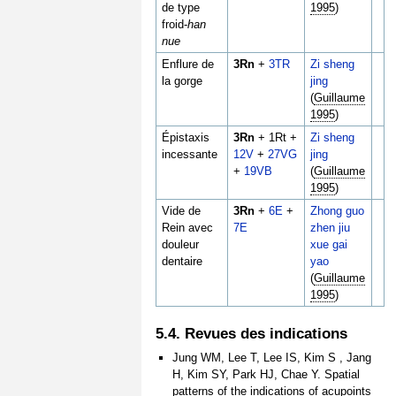
de type
1995
)
froid-
han
nue
Enflure de
3Rn
+
3TR
Zi sheng
la gorge
jing
(
Guillaume
1995
)
Épistaxis
3Rn
+ 1Rt +
Zi sheng
incessante
12V
+
27VG
jing
+
19VB
(
Guillaume
1995
)
Vide de
3Rn
+
6E
+
Zhong guo
Rein avec
7E
zhen jiu
douleur
xue gai
dentaire
yao
(
Guillaume
1995
)
5.4. Revues des indications
Jung WM, Lee T, Lee IS, Kim S , Jang
H, Kim SY, Park HJ, Chae Y. Spatial
patterns of the indications of acupoints