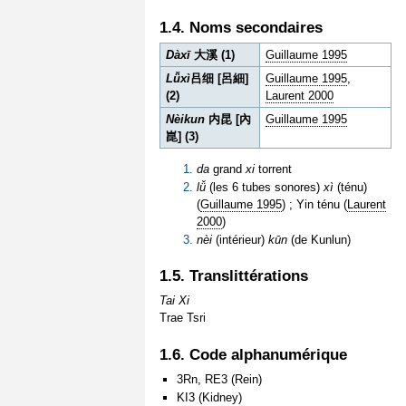
1.4. Noms secondaires
Dàxī
大溪 (1)
Guillaume 1995
Lǚxì
吕细 [呂細]
Guillaume 1995
,
(2)
Laurent 2000
Nèikun
内昆 [內
Guillaume 1995
崑] (3)
da
grand
xi
torrent
lǚ
(les 6 tubes sonores)
xì
(ténu)
(
Guillaume 1995
) ; Yin ténu (
Laurent
2000
)
nèi
(intérieur)
kūn
(de Kunlun)
1.5. Translittérations
Tai Xi
Trae Tsri
1.6. Code alphanumérique
3Rn, RE3 (Rein)
KI3 (Kidney)