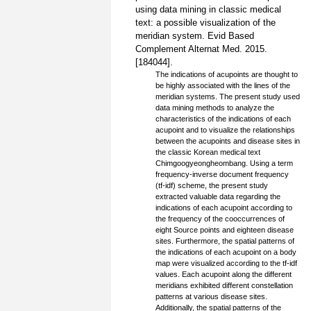
using data mining in classic medical
text: a possible visualization of the
meridian system. Evid Based
Complement Alternat Med. 2015.
[184044].
The indications of acupoints are thought to
be highly associated with the lines of the
meridian systems. The present study used
data mining methods to analyze the
characteristics of the indications of each
acupoint and to visualize the relationships
between the acupoints and disease sites in
the classic Korean medical text
Chimgoogyeongheombang. Using a term
frequency-inverse document frequency
(tf-idf) scheme, the present study
extracted valuable data regarding the
indications of each acupoint according to
the frequency of the cooccurrences of
eight Source points and eighteen disease
sites. Furthermore, the spatial patterns of
the indications of each acupoint on a body
map were visualized according to the tf-idf
values. Each acupoint along the different
meridians exhibited different constellation
patterns at various disease sites.
Additionally, the spatial patterns of the