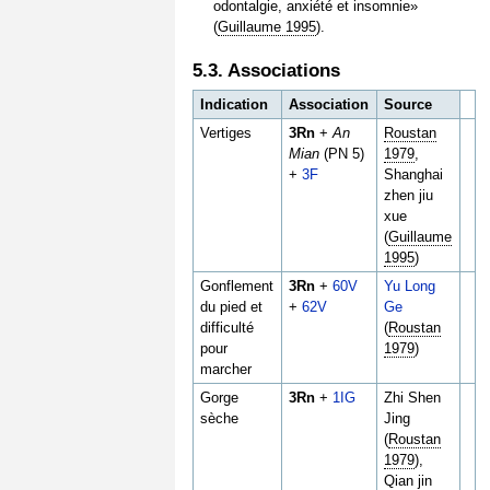
odontalgie, anxiété et insomnie»
(
Guillaume 1995
).
5.3. Associations
Indication
Association
Source
Vertiges
3Rn
+
An
Roustan
Mian
(PN 5)
1979
,
+
3F
Shanghai
zhen jiu
xue
(
Guillaume
1995
)
Gonflement
3Rn
+
60V
Yu Long
du pied et
+
62V
Ge
difficulté
(
Roustan
pour
1979
)
marcher
Gorge
3Rn
+
1IG
Zhi Shen
sèche
Jing
(
Roustan
1979
),
Qian jin