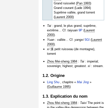
Grand ruisselet (
Pan 1993
)
Grand courant (Lade 1994)
Suprême vallée, grand torrent
(
Laurent 2000
)
Tai
: grand, le plus grand, suprême,
extrême… Cf.
taiyuan
9P
(
Laurent
2000
).
Yuan
: vallée… Cf.
yangxi
5GI
(
Laurent
2000
).
xi
溪 petit ruisseau (de montagne),
torrent
Zhou Mei-sheng 1984
:
Tai
: imperial;
sovereign; highest; greatest.
xi
: stream.
1.2. Origine
Ling Shu
, chapitre «
Mai Jing
»
(
Guillaume 1995
)
1.3. Explication du nom
Zhou Mei-sheng 1984
:
Taixi
The point is
in the valley-like depression between the