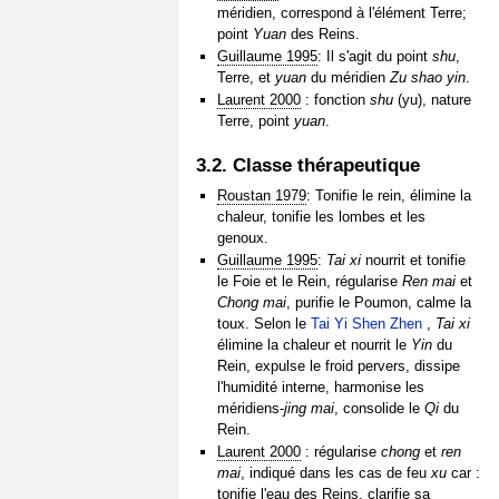
méridien, correspond à l'élément Terre;
point
Yuan
des Reins.
Guillaume 1995
: Il s'agit du point
shu
,
Terre, et
yuan
du méridien
Zu shao yin
.
Laurent 2000
: fonction
shu
(yu), nature
Terre, point
yuan
.
3.2. Classe thérapeutique
Roustan 1979
: Tonifie le rein, élimine la
chaleur, tonifie les lombes et les
genoux.
Guillaume 1995
:
Tai xi
nourrit et tonifie
le Foie et le Rein, régularise
Ren mai
et
Chong mai
, purifie le Poumon, calme la
toux. Selon le
Tai Yi Shen Zhen
,
Tai xi
élimine la chaleur et nourrit le
Yin
du
Rein, expulse le froid pervers, dissipe
l'humidité interne, harmonise les
méridiens-
jing mai
, consolide le
Qi
du
Rein.
Laurent 2000
: régularise
chong
et
ren
mai
, indiqué dans les cas de feu
xu
car :
tonifie l'eau des Reins, clarifie sa