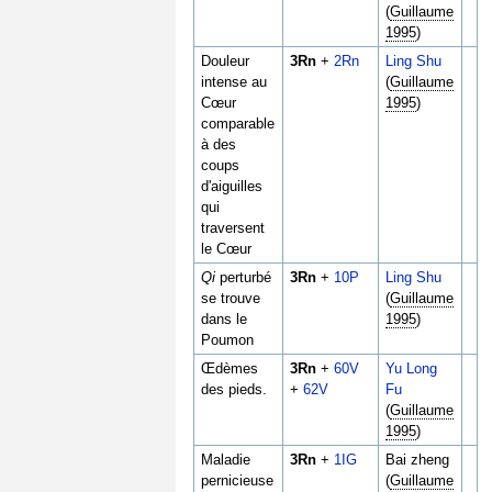
(
Guillaume
1995
)
Douleur
3Rn
+
2Rn
Ling Shu
intense au
(
Guillaume
Cœur
1995
)
comparable
à des
coups
d'aiguilles
qui
traversent
le Cœur
Qi
perturbé
3Rn
+
10P
Ling Shu
se trouve
(
Guillaume
dans le
1995
)
Poumon
Œdèmes
3Rn
+
60V
Yu Long
des pieds.
+
62V
Fu
(
Guillaume
1995
)
Maladie
3Rn
+
1IG
Bai zheng
pernicieuse
(
Guillaume