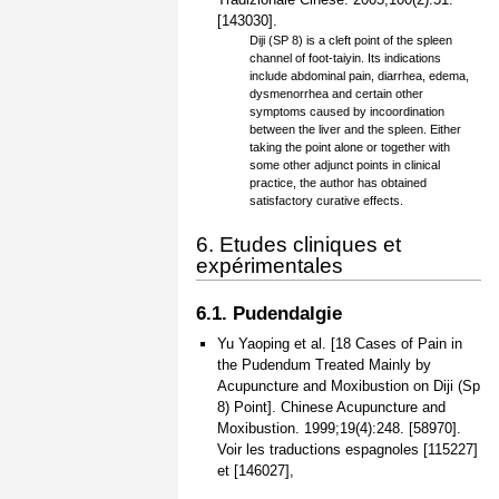
[143030].
Diji (SP 8) is a cleft point of the spleen
channel of foot-taiyin. Its indications
include abdominal pain, diarrhea, edema,
dysmenorrhea and certain other
symptoms caused by incoordination
between the liver and the spleen. Either
taking the point alone or together with
some other adjunct points in clinical
practice, the author has obtained
satisfactory curative effects.
6. Etudes cliniques et
expérimentales
6.1. Pudendalgie
Yu Yaoping et al. [18 Cases of Pain in
the Pudendum Treated Mainly by
Acupuncture and Moxibustion on Diji (Sp
8) Point]. Chinese Acupuncture and
Moxibustion. 1999;19(4):248. [58970].
Voir les traductions espagnoles [115227]
et [146027],