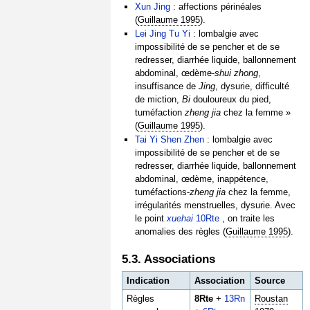
Xun Jing
: affections périnéales
(
Guillaume 1995
).
Lei Jing Tu Yi
: lombalgie avec
impossibilité de se pencher et de se
redresser, diarrhée liquide, ballonnement
abdominal, œdème-
shui zhong
,
insuffisance de
Jing
, dysurie, difficulté
de miction,
Bi
douloureux du pied,
tuméfaction
zheng jia
chez la femme »
(
Guillaume 1995
).
Tai Yi Shen Zhen
: lombalgie avec
impossibilité de se pencher et de se
redresser, diarrhée liquide, ballonnement
abdominal, œdème, inappétence,
tuméfactions-
zheng jia
chez la femme,
irrégularités menstruelles, dysurie. Avec
le point
xuehai
10Rte
, on traite les
anomalies des règles (
Guillaume 1995
).
5.3. Associations
Indication
Association
Source
Règles
8Rte
+
13Rn
Roustan