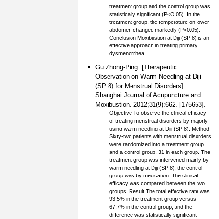
treatment group and the control group was
statistically significant (P<O.05). In the
treatment group, the temperature on lower
abdomen changed markedly (P<0.05).
Conclusion Moxibustion at Diji (SP 8) is an
effective approach in treating primary
dysmenorrhea.
Gu Zhong-Ping. [Therapeutic
Observation on Warm Needling at Diji
(SP 8) for Menstrual Disorders].
Shanghai Journal of Acupuncture and
Moxibustion. 2012;31(9):662. [175653].
Objective To observe the clinical efficacy
of treating menstrual disorders by majorly
using warm needling at Diji (SP 8). Method
Sixty-two patients with menstrual disorders
were randomized into a treatment group
and a control group, 31 in each group. The
treatment group was intervened mainly by
warm needling at Diji (SP 8); the control
group was by medication. The clinical
efficacy was compared between the two
groups. Result The total effective rate was
93.5% in the treatment group versus
67.7% in the control group, and the
difference was statistically significant