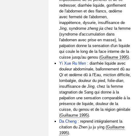
redresser, diarrhée liquide, gonflement
de l'abdomen et des flancs, œdème
avec fermeté de l'abdomen,
inappétence, dysurie, insuffisance de
Jing
, syndrome
zheng jia
chez la femme
(syndrome d'accumulation dans
l'abdomen avec prise en masse), la
palpation donne la sensation d'un liquide
qui coule le long de la face interne de la
cuisse jusqu'au genou (
Guillaume 1995
).
Yi Xue Ru Men
: diarrhée liquide avec
douleur abdominale, ballonnement dû au
Qi
et œdème dû à l'Eau, miction difficile,
lombalgie, douleur du pied, folie-
dian
,
insuffisance de
Jing
, chez la femme
stagnation de Sang qui donne à la
palpation une sensation comparable à la
présence de liquide, douleur de la
cuisse, du genou et de la région génitale
(
Guillaume 1995
).
Da Cheng
: reprend intégralement la
citation du Zhen ju ju ying (
Guillaume
1995
).