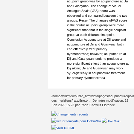
acupoint group was by acupuncture at Diji
and Guanyuan. The change of Visual
Analogue Scale (VAS) score was
observed and compared between the two
groups. Result The changes ofVAS score
in the double acupoint group were more
significant than that in the single acupoint
group at each different time point.
Conclusion Acupuncture at Diji alone and
acupuncture at Diji and Guanyuan both
can effectively treat primary
dysmenorrhea; however, acupuncture at
Diji and Guanyuan tends to produce a
more significant effect than acupuncture at
Diji alone; Diji and Guanyuan may work
syuergistically in acupuncture treatment
for primary dysmenorrhea.
/home/wikimtco/public_html/data/pages/acupuncture/poin
des meridiens/rate/8rte.txt
· Dernière modification: 13
Feb 2025 15:23 par
Phan-Choffrut Florence