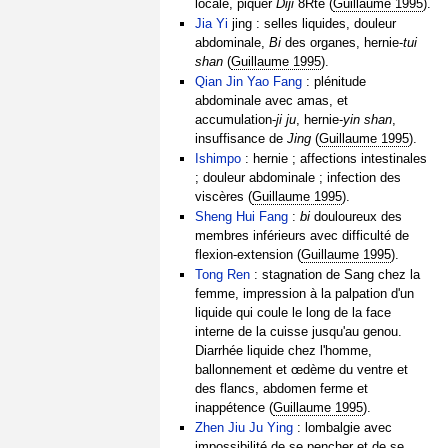
locale, piquer
Diji
8Rte (
Guillaume 1995
).
Jia Yi
jing : selles liquides, douleur
abdominale,
Bi
des organes, hernie-
tui
shan
(
Guillaume 1995
).
Qian Jin Yao Fang
: plénitude
abdominale avec amas, et
accumulation-
ji ju
, hernie-
yin shan
,
insuffisance de
Jing
(
Guillaume 1995
).
Ishimpo
: hernie ; affections intestinales
; douleur abdominale ; infection des
viscères (
Guillaume 1995
).
Sheng Hui Fang
:
bi
douloureux des
membres inférieurs avec difficulté de
flexion-extension (
Guillaume 1995
).
Tong Ren
: stagnation de Sang chez la
femme, impression à la palpation d'un
liquide qui coule le long de la face
interne de la cuisse jusqu'au genou.
Diarrhée liquide chez l'homme,
ballonnement et œdème du ventre et
des flancs, abdomen ferme et
inappétence (
Guillaume 1995
).
Zhen Jiu Ju Ying
: lombalgie avec
impossibilité de se pencher et de se