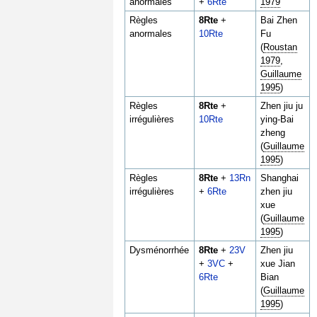
anormales
+
6Rte
1979
Règles
8Rte
+
Bai Zhen
anormales
10Rte
Fu
(
Roustan
1979
,
Guillaume
1995
)
Règles
8Rte
+
Zhen jiu ju
irrégulières
10Rte
ying-Bai
zheng
(
Guillaume
1995
)
Règles
8Rte
+
13Rn
Shanghai
irrégulières
+
6Rte
zhen jiu
xue
(
Guillaume
1995
)
Dysménorrhée
8Rte
+
23V
Zhen jiu
+
3VC
+
xue Jian
6Rte
Bian
(
Guillaume
1995
)