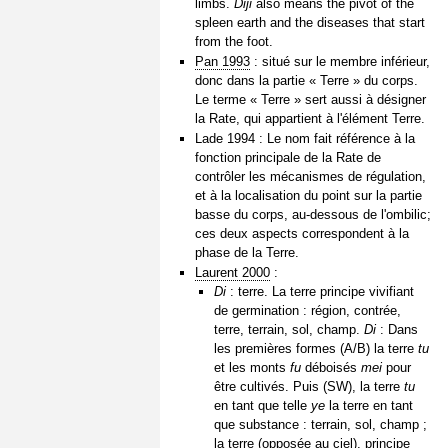
limbs.
Diji
also means the pivot of the
spleen earth and the diseases that start
from the foot.
Pan 1993
: situé sur le membre inférieur,
donc dans la partie « Terre » du corps.
Le terme « Terre » sert aussi à désigner
la Rate, qui appartient à l'élément Terre.
Lade 1994 : Le nom fait référence à la
fonction principale de la Rate de
contrôler les mécanismes de régulation,
et à la localisation du point sur la partie
basse du corps, au-dessous de l'ombilic;
ces deux aspects correspondent à la
phase de la Terre.
Laurent 2000
:
Di
: terre. La terre principe vivifiant
de germination : région, contrée,
terre, terrain, sol, champ.
Di
: Dans
les premières formes (A/B) la terre
tu
et les monts
fu
déboisés
mei
pour
être cultivés. Puis (SW), la terre
tu
en tant que telle
ye
la terre en tant
que substance : terrain, sol, champ ;
la terre (opposée au ciel), principe