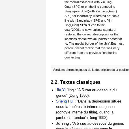
the medial nsalleolus with Yin Ling
Quan(SP9),or on the line connecting
Sanyinjiao (S5P6)with Yin Ling Quan (
SP9),”or incorrectly illustrated as: “on a
line with Sanyinjiao ( SP6) and Yin
LingQuan( SP9).”Even to the
year”2006,the new national standard
restored the correct description for the
locations “these two acupoints:“ posterior
to. The medial border of the tibia”,But most
people did not realize that this was very
different from the previous “on the line
connecting
Versions chronologiques de la description de la positi
2.2. Textes classiques
Jia Yi
Jing : “A 5
cun
au-dessous du
genou” (
Deng 1993
).
Sheng Hui
: “Dans la dépression située
sous la tubérosité interne du genou
(condyle interne du tibia), quand la
jambe est tendue” (
Deng 1993
).
Ju Ying : “A 5
cun
au-dessous du genou,
dans la dépression située sous la