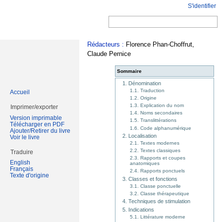
S'identifier
Rédacteurs :
Florence Phan-Choffrut,
Claude Pernice
Sommaire
1. Dénomination
1.1. Traduction
Accueil
1.2. Origine
1.3. Explication du nom
Imprimer/exporter
1.4. Noms secondaires
Version imprimable
1.5. Translittérations
Télécharger en PDF
1.6. Code alphanumérique
Ajouter/Retirer du livre
2. Localisation
Voir le livre
2.1. Textes modernes
2.2. Textes classiques
Traduire
2.3. Rapports et coupes
English
anatomiques
Français
2.4. Rapports ponctuels
Texte d'origine
3. Classes et fonctions
3.1. Classe ponctuelle
3.2. Classe thérapeutique
4. Techniques de stimulation
5. Indications
5.1. Littérature moderne