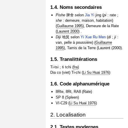
1.4. Noms secondaires
Pishe
脾舍 selon
Jia Yi
jing (
pi
: rate ;
she
: demeure, maison, habitation)
(
Guillaume 1995
), Demeure de la Rate
(
Laurent 2000
) .
Diji
地箕 selon
Yi Xue Ru Men
(
di
;
ji
:
van, pelle à poussière) (
Guillaume
1995
), Tamis de la Terre (Laurent (2000).
1.5. Translittérations
Ti-tsi ; ti tchi (
fra
)
Dia co (viet) Ti-chi (
Li Su Huai 1976
)
1.6. Code alphanumérique
8Rte, 8Rt, RA8 (Rate)
SP 8 (Spleen)
VI-C29 (
Li Su Huai 1976
)
2. Localisation
2.1. Textes modernes