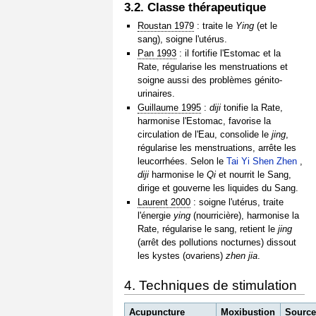
3.2. Classe thérapeutique
Roustan 1979
: traite le
Ying
(et le
sang), soigne l'utérus.
Pan 1993
: il fortifie l'Estomac et la
Rate, régularise les menstruations et
soigne aussi des problèmes génito-
urinaires.
Guillaume 1995
:
diji
tonifie la Rate,
harmonise l'Estomac, favorise la
circulation de l'Eau, consolide le
jing
,
régularise les menstruations, arrête les
leucorrhées. Selon le
Tai Yi Shen Zhen
,
diji
harmonise le
Qi
et nourrit le Sang,
dirige et gouverne les liquides du Sang.
Laurent 2000
: soigne l'utérus, traite
l'énergie
ying
(nourricière), harmonise la
Rate, régularise le sang, retient le
jing
(arrêt des pollutions nocturnes) dissout
les kystes (ovariens)
zhen jia
.
4. Techniques de stimulation
Acupuncture
Moxibustion
Sourc