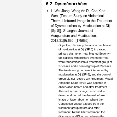
6.2. Dysménorrhées
Li Wei-Jiang, Wang An-Di, Cao Xiao-
Wen. [Feature Study on Abdominal
Thermal Infrared Image in the Treatment
of Dysmenorrhea by Moxibustion at Diji
(Sp 8)]. Shanghai Journal of
Acupuncture and Moxibustion.
2012;31(9):659. [175652].
Objective : To study the action mechanism
of moxibustion at Diji (SP 8) in treating
primary dysmenorrhea. Method Seventy-
six patients with primary dysmenorrhea
were randomized into a treatment group of
37 cases and a control group of 39 cases.
The treatment group was intervened by
moxibustion at Diji (SP 8), and the control
group did not receive any treatment. Visual
Analogue Scale (VAS) was adopted in
observation before and after treatment.
Thermal infrared imager was used to
detect and record the thermal infrared
image of lower abdomen where the
Conception Vessel passes by in the
treatment group before and after
treatment. Result After treatment, the
difference in VAS score between the