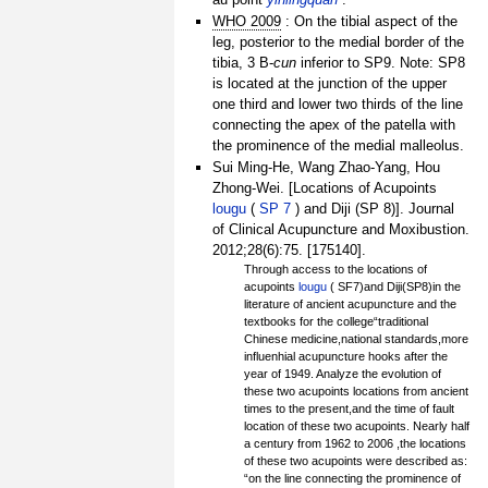
WHO 2009
: On the tibial aspect of the
leg, posterior to the medial border of the
tibia, 3 B-
cun
inferior to SP9. Note: SP8
is located at the junction of the upper
one third and lower two thirds of the line
connecting the apex of the patella with
the prominence of the medial malleolus.
Sui Ming-He, Wang Zhao-Yang, Hou
Zhong-Wei. [Locations of Acupoints
lougu
(
SP 7
) and Diji (SP 8)]. Journal
of Clinical Acupuncture and Moxibustion.
2012;28(6):75. [175140].
Through access to the locations of
acupoints
lougu
( SF7)and Diji(SP8)in the
literature of ancient acupuncture and the
textbooks for the college“traditional
Chinese medicine,national standards,more
influenhial acupuncture hooks after the
year of 1949. Analyze the evolution of
these two acupoints locations from ancient
times to the present,and the time of fault
location of these two acupoints. Nearly half
a century from 1962 to 2006 ,the locations
of these two acupoints were described as:
“on the line connecting the prominence of