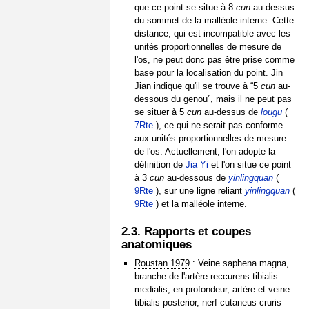
que ce point se situe à 8
cun
au-dessus
du sommet de la malléole interne. Cette
distance, qui est incompatible avec les
unités proportionnelles de mesure de
l'os, ne peut donc pas être prise comme
base pour la localisation du point. Jin
Jian indique qu'il se trouve à “5
cun
au-
dessous du genou”, mais il ne peut pas
se situer à 5
cun
au-dessus de
lougu
(
7Rte
), ce qui ne serait pas conforme
aux unités proportionnelles de mesure
de l'os. Actuellement, l'on adopte la
définition de
Jia Yi
et l'on situe ce point
à 3
cun
au-dessous de
yinlingquan
(
9Rte
), sur une ligne reliant
yinlingquan
(
9Rte
) et la malléole interne.
2.3. Rapports et coupes
anatomiques
Roustan 1979
: Veine saphena magna,
branche de l'artère reccurens tibialis
medialis; en profondeur, artère et veine
tibialis posterior, nerf cutaneus cruris