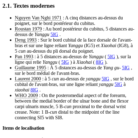
2.1. Textes modernes
Nguyen Van Nghi 1971
: A cinq distances au-dessus du
poignet, sur le bord postérieur du cubitus.
Roustan 1979
: Au bord postérieur du cubitus, 5 distances au-
dessus de
Yanggu
5IG
.
Deng 1993
: Sur le bord cubital de la face dorsale de l'avant-
bras et sur une ligne reliant
Yanggu
(IG5) et
Xiaohai
(IG8), à
5
cun
au-dessus du pli dorsal du poignet.
Pan 1993
: à 5 distances au-dessus de
Yanggu
(
5IG
), sur la
ligne qui relie
Yanggu
(
5IG
) à
Xiaohai
(
8IG
).
Guillaume 1995
: À 5 distances au-dessus de
Yang gu
-
5IG
,
sur le bord médial de l'avant-bras.
Laurent 2000
: à 5
cun
au-dessus de
yanggu
5IG
, sur le bord
cubital de l'avant-bras, sur une ligne reliant
yanggu
5IG
à
xiaohai
8IG
.
WHO 2009
: On the posteromedial aspect of the forearm,
between the medial border of the ulnar bone and the flexor
carpi ulnaris muscle, 5 B-
cun
proximal to the dorsal wrist
crease. Note: 1 B-
cun
distal to the midpoint of the line
connecting SI5 with SI8.
Items de localisation