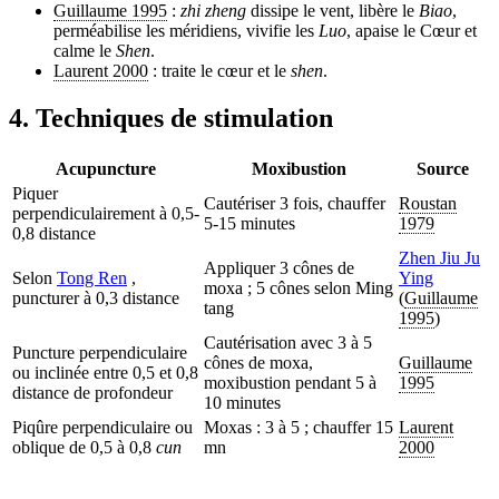
Guillaume 1995
:
zhi zheng
dissipe le vent, libère le
Biao
,
perméabilise les méridiens, vivifie les
Luo
, apaise le Cœur et
calme le
Shen
.
Laurent 2000
: traite le cœur et le
shen
.
4. Techniques de stimulation
Acupuncture
Moxibustion
Source
Piquer
Cautériser 3 fois, chauffer
Roustan
perpendiculairement à 0,5-
5-15 minutes
1979
0,8 distance
Zhen Jiu Ju
Appliquer 3 cônes de
Selon
Tong Ren
,
Ying
moxa ; 5 cônes selon Ming
puncturer à 0,3 distance
(
Guillaume
tang
1995
)
Cautérisation avec 3 à 5
Puncture perpendiculaire
cônes de moxa,
Guillaume
ou inclinée entre 0,5 et 0,8
moxibustion pendant 5 à
1995
distance de profondeur
10 minutes
Piqûre perpendiculaire ou
Moxas : 3 à 5 ; chauffer 15
Laurent
oblique de 0,5 à 0,8
cun
mn
2000