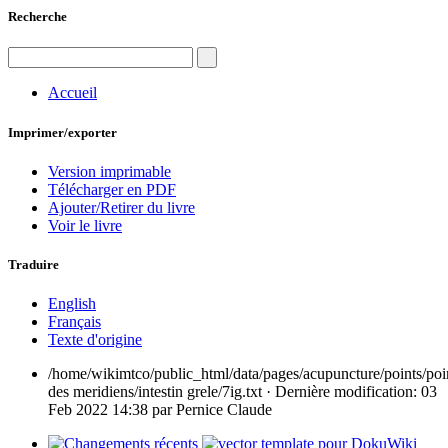
Recherche
Accueil
Imprimer/exporter
Version imprimable
Télécharger en PDF
Ajouter/Retirer du livre
Voir le livre
Traduire
English
Français
Texte d'origine
/home/wikimtco/public_html/data/pages/acupuncture/points/poi
des meridiens/intestin grele/7ig.txt
· Dernière modification: 03
Feb 2022 14:38 par
Pernice Claude