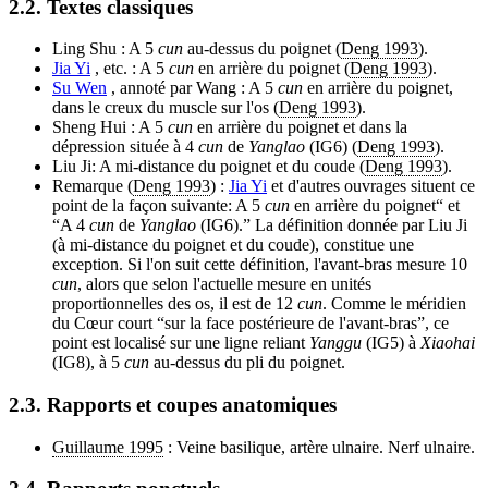
2.2. Textes classiques
Ling Shu : A 5
cun
au-dessus du poignet (
Deng 1993
).
Jia Yi
, etc. : A 5
cun
en arrière du poignet (
Deng 1993
).
Su Wen
, annoté par Wang : A 5
cun
en arrière du poignet,
dans le creux du muscle sur l'os (
Deng 1993
).
Sheng Hui : A 5
cun
en arrière du poignet et dans la
dépression située à 4
cun
de
Yanglao
(IG6) (
Deng 1993
).
Liu Ji: A mi-distance du poignet et du coude (
Deng 1993
).
Remarque (
Deng 1993
) :
Jia Yi
et d'autres ouvrages situent ce
point de la façon suivante: A 5
cun
en arrière du poignet“ et
“A 4
cun
de
Yanglao
(IG6).” La définition donnée par Liu Ji
(à mi-distance du poignet et du coude), constitue une
exception. Si l'on suit cette définition, l'avant-bras mesure 10
cun
, alors que selon l'actuelle mesure en unités
proportionnelles des os, il est de 12
cun
. Comme le méridien
du Cœur court “sur la face postérieure de l'avant-bras”, ce
point est localisé sur une ligne reliant
Yanggu
(IG5) à
Xiaohai
(IG8), à 5
cun
au-dessus du pli du poignet.
2.3. Rapports et coupes anatomiques
Guillaume 1995
: Veine basilique, artère ulnaire. Nerf ulnaire.