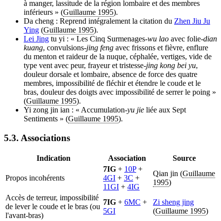
à manger, lassitude de la région lombaire et des membres
inférieurs » (
Guillaume 1995
).
Da cheng : Reprend intégralement la citation du
Zhen Jiu Ju
Ying
(
Guillaume 1995
).
Lei Jing
tu yi : « Les Cinq Surmenages-
wu lao
avec folie-
dian
kuang
, convulsions-
jing feng
avec frissons et fièvre, enflure
du menton et raideur de la nuque, céphalée, vertiges, vide de
type vent avec peur, frayeur et tristesse-
jing kong bei yu
,
douleur dorsale et lombaire, absence de force des quatre
membres, impossibilité de fléchir et étendre le coude et le
bras, douleur des doigts avec impossibilité de serrer le poing »
(
Guillaume 1995
).
Yi zong jin ian : « Accumulation-
yu jie
liée aux Sept
Sentiments » (
Guillaume 1995
).
5.3. Associations
Indication
Association
Source
7IG
+
10P
+
Qian jin (
Guillaume
Propos incohérents
4GI
+
3C
+
1995
)
11GI
+
4IG
Accès de terreur, impossibilité
7IG
+
6MC
+
Zi sheng jing
de lever le coude et le bras (ou
5GI
(
Guillaume 1995
)
l'avant-bras)