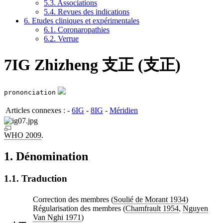
5.3. Associations
5.4. Revues des indications
6. Etudes cliniques et expérimentales
6.1. Coronaropathies
6.2. Verrue
7IG Zhizheng 支正 (支正)
prononciation
Articles connexes : -
6IG
-
8IG
-
Méridien
WHO 2009
.
1. Dénomination
1.1. Traduction
Correction des membres (
Soulié de Morant 1934
)
Régularisation des membres (
Chamfrault 1954
,
Nguyen
Van Nghi 1971
)