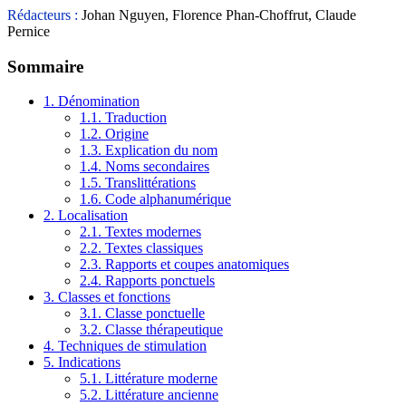
Rédacteurs :
Johan Nguyen, Florence Phan-Choffrut, Claude
Pernice
Sommaire
1. Dénomination
1.1. Traduction
1.2. Origine
1.3. Explication du nom
1.4. Noms secondaires
1.5. Translittérations
1.6. Code alphanumérique
2. Localisation
2.1. Textes modernes
2.2. Textes classiques
2.3. Rapports et coupes anatomiques
2.4. Rapports ponctuels
3. Classes et fonctions
3.1. Classe ponctuelle
3.2. Classe thérapeutique
4. Techniques de stimulation
5. Indications
5.1. Littérature moderne
5.2. Littérature ancienne