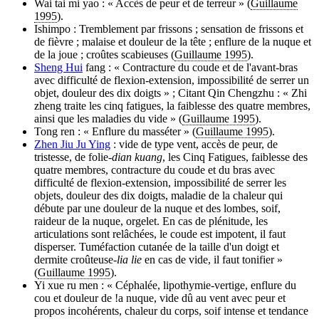
Wai tai mi yao : « Accès de peur et de terreur » (
Guillaume
1995
).
Ishimpo : Tremblement par frissons ; sensation de frissons et
de fièvre ; malaise et douleur de la tête ; enflure de la nuque et
de la joue ; croûtes scabieuses (
Guillaume 1995
).
Sheng Hui
fang : « Contracture du coude et de l'avant-bras
avec difficulté de flexion-extension, impossibilité de serrer un
objet, douleur des dix doigts » ; Citant Qin Chengzhu : « Zhi
zheng traite les cinq fatigues, la faiblesse des quatre membres,
ainsi que les maladies du vide » (
Guillaume 1995
).
Tong ren : « Enflure du masséter » (
Guillaume 1995
).
Zhen Jiu Ju Ying
: vide de type vent, accès de peur, de
tristesse, de folie-
dian kuang
, les Cinq Fatigues, faiblesse des
quatre membres, contracture du coude et du bras avec
difficulté de flexion-extension, impossibilité de serrer les
objets, douleur des dix doigts, maladie de la chaleur qui
débute par une douleur de la nuque et des lombes, soif,
raideur de la nuque, orgelet. En cas de plénitude, les
articulations sont relâchées, le coude est impotent, il faut
disperser. Tuméfaction cutanée de la taille d'un doigt et
dermite croûteuse-
lia lie
en cas de vide, il faut tonifier »
(
Guillaume 1995
).
Yi xue ru men : « Céphalée, lipothymie-vertige, enflure du
cou et douleur de !a nuque, vide dû au vent avec peur et
propos incohérents, chaleur du corps, soif intense et tendance