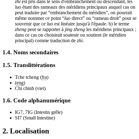
zhi
est pris dans le sens d'embranchement ou descendant, les
luo
étant des rameaux des méridiens principaux auquel cas on
peut traduire par “embranchement du méridien”, on pourrait
même nommer ce point “
luo
direct” ou “rameau droit” pour se
souvenir que ce
luo
est linéaire jusqu'à l'épaule. b) le terme
zheng
peut se rapporter à
jing zheng
les méridiens principaux ;
dans ce cas on choisirait soutenir ou soutient (le méridien
principal) comme traduction de
zhi
.
1.4. Noms secondaires
1.5. Translittérations
Tche tcheng (
fra
)
(
eng
)
Chi chinh (viet)
1.6. Code alphanumérique
IG7, 7IG (Intestin grêle)
SI7 (Small Intestine)
2. Localisation