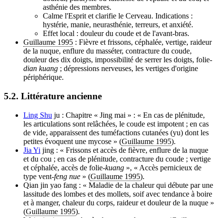
asthénie des membres.
Calme l'Esprit et clarifie le Cerveau. Indications :
hystérie, manie, neurasthénie, terreurs, et anxiété.
Effet local : douleur du coude et de l'avant-bras.
Guillaume 1995
: Fièvre et frissons, céphalée, vertige, raideur
de la nuque, enflure du masséter, contracture du coude,
douleur des dix doigts, impossibilité de serrer les doigts, folie-
dian kuang
; dépressions nerveuses, les vertiges d'origine
périphérique.
5.2. Littérature ancienne
Ling Shu
ju : Chapitre « Jing mai » : « En cas de plénitude,
les articulations sont relâchées, le coude est impotent ; en cas
de vide, apparaissent des tuméfactions cutanées (yu) dont les
petites évoquent une mycose » (
Guillaume 1995
).
Jia Yi
jing : « Frissons et accès de fièvre, enflure de la nuque
et du cou ; en cas de plénitude, contracture du coude ; vertige
et céphalée, accès de folie-
kuang
», « Accès pernicieux de
type vent-
feng nue
» (
Guillaume 1995
).
Qian jin yao fang : « Maladie de la chaleur qui débute par une
lassitude des lombes et des mollets, soif avec tendance à boire
et à manger, chaleur du corps, raideur et douleur de la nuque »
(
Guillaume 1995
).