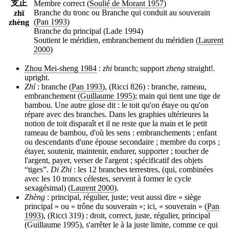
支正
Membre correct (
Soulié de Morant 1957
)
Branche du tronc ou Branche qui conduit au souverain
zhī
(
Pan 1993
)
zhèng
Branche du principal (Lade 1994)
Soutient le méridien, embranchement du méridien (
Laurent
2000
)
Zhou Mei-sheng 1984
:
zhi
branch; support
zheng
straight!.
upright.
Zhī
: branche (
Pan 1993
), (Ricci 826) : branche, rameau,
embranchement (
Guillaume 1995
); main qui tient une tige de
bambou. Une autre glose dit : le toit qu'on étaye ou qu'on
répare avec des branches. Dans les graphies ultérieures la
notion de toit disparaît et il ne reste que la main et le petit
rameau de bambou, d'où les sens : embranchements ; enfant
ou descendants d'une épouse secondaire ; membre du corps ;
étayer, soutenir, maintenir, endurer, supporter ; toucher de
l'argent, payer, verser de l'argent ; spécificatif des objets
“tiges”.
Di Zhi
: les 12 branches terrestres, (qui, combinées
avec les 10 troncs célestes, servent à former le cycle
sexagésimal) (
Laurent 2000
).
Zhèng
: principal, régulier, juste; veut aussi dire « siège
principal » ou « trône du souverain »; ici, « souverain » (
Pan
1993
), (Ricci 319) : droit, correct, juste, régulier, principal
(
Guillaume 1995
), s'arrêter le à la juste limite, comme ce qui