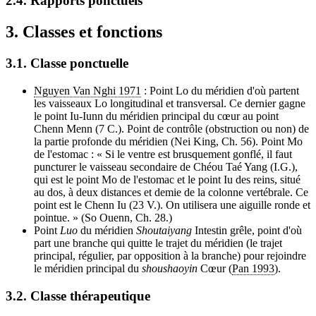
2.4. Rapports ponctuels
3. Classes et fonctions
3.1. Classe ponctuelle
Nguyen Van Nghi 1971
: Point Lo du méridien d'où partent
les vaisseaux Lo longitudinal et transversal. Ce dernier gagne
le point Iu-Iunn du méridien principal du cœur au point
Chenn Menn (7 C.). Point de contrôle (obstruction ou non) de
la partie profonde du méridien (Nei King, Ch. 56). Point Mo
de l'estomac : « Si le ventre est brusquement gonflé, il faut
puncturer le vaisseau secondaire de Chéou Taé Yang (I.G.),
qui est le point Mo de l'estomac et le point Iu des reins, situé
au dos, à deux distances et demie de la colonne vertébrale. Ce
point est le Chenn Iu (23 V.). On utilisera une aiguille ronde et
pointue. » (So Ouenn, Ch. 28.)
Point
Luo
du méridien
Shoutaiyang
Intestin grêle, point d'où
part une branche qui quitte le trajet du méridien (le trajet
principal, régulier, par opposition à la branche) pour rejoindre
le méridien principal du
shoushaoyin
Cœur (
Pan 1993
).
3.2. Classe thérapeutique