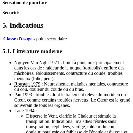
Sensation de puncture
Sécurité
5. Indications
Classe d'usage
-
point secondaire
5.1. Littérature moderne
Nguyen Van Nghi 1971
: Point à puncturer principalement
dans les cas de : raideur de la nuque (torticolis), enflure des
mâchoires, éblouissements, contracture du coude, troubles
mentaux (folie, peur).
Roustan 1979
: Neurasthénie, maladies mentales, contracture
du cou, douleur du coude ou du bras.
Pan 1993
: troubles dont le traitement relève du méridien du
Cœur, comme certains troubles nerveux. Le Cœur est le grand
souverain de tous les organes.
Lade 1994 :
Disperse le Vent, clarifie la Chaleur et stimule la
transpiration. Indications : maladies fébriles sans
transpiration, céphalées, vertige, raideur du cou,
douleur, paralysie ou faiblesse de l'épaule et du cou, et