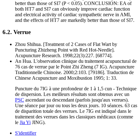
better than those of SI7 (P < 0.05). CONCLUSION: EA of
both HT7 and SI7 can obviously improve cardiac function
and electrical activity of cardiac sympathetic nerve in AMI,
and the effects of HT7 are markedly better than those of SI7.
6.2. Verrue
Zhou Shihua. [Treatment of 2 Cases of Flat Wart by
Puncturing Zhizheng Point with Red Hot-Needle].
Acupuncture Research. 1998;22(3):227. [68774].
An Hua. L'observation clinique du traitement acupunctural de
76 cas de verrue par le Point Zhi Zheng (7 IG). Acupuncture
Traditionnelle Chinoise. 2000;2:103. [79186]. Traduction de
Chinese Acupuncture and Moxibustion 1995; 1: 33.
Puncture du 7IG à une profondeur de 1 à 1,5 cun - Technique
de dispersion. Les meilleurs résultats sont obtenus avec un
PSC
ascendant ou descendant (parfois jusqu'aux verrues).
Une séance par jour ou tous les deux jours. 10 séances. 63 cas
de disparition totale des verrues. Le 7IG est indiqué dans le
traitement des verrues dans les classiques médicaux (comme
le
Jia Yi
JING).
S'identifier