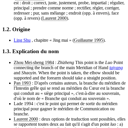
est : droit ; correct, juste, justement, probe, impartial ; régulier,
principal ; prendre comme norme ; rectifier, règler, corriger,
redresser ; pur, sans mélange ; endroit (opp. à envers), face
(opp. à revers) (
Laurent 2000
).
1.2. Origine
Ling Shu
, chapitre « Jing mai » (
Guillaume 1995
).
1.3. Explication du nom
Zhou Mei-sheng 1984
:
Zhizheng
This point is the
Luo
Point
connecting the branch of the main Meridian of Hand
taiyang
and
Shaoyin
. When the point is taken, the elbow should be
supported and the forearm should take a straight position.
Pan 1993
: D'après certains auteurs, la branche du méridien de
l'Intestin grêle qui se rend au méridien du Cœur est la branche
qui conduit au « siège principal », c'est-à-dire au souverain,
d'où le nom de « Branche qui conduit au souverain ».
Lade 1994 : c'est le point qui permet de sortir du méridien
principal pour gagner le méridien de Communication ou
branche.
Laurent 2000
: deux options de traduction sont possibles, elles
se rapportent toutes deux au fait qu'il s'agit d'un point
luo
: a)