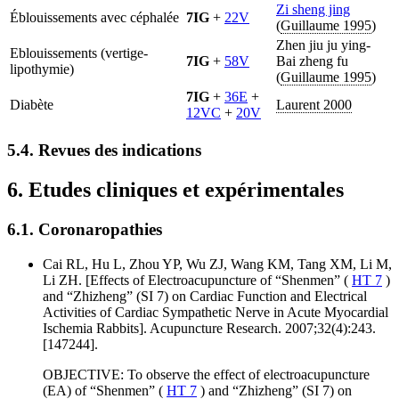
Zi sheng jing
Éblouissements avec céphalée
7IG
+
22V
(
Guillaume 1995
)
Zhen jiu ju ying-
Eblouissements (vertige-
7IG
+
58V
Bai zheng fu
lipothymie)
(
Guillaume 1995
)
7IG
+
36E
+
Diabète
Laurent 2000
12VC
+
20V
5.4. Revues des indications
6. Etudes cliniques et expérimentales
6.1. Coronaropathies
Cai RL, Hu L, Zhou YP, Wu ZJ, Wang KM, Tang XM, Li M,
Li ZH. [Effects of Electroacupuncture of “Shenmen” (
HT 7
)
and “Zhizheng” (SI 7) on Cardiac Function and Electrical
Activities of Cardiac Sympathetic Nerve in Acute Myocardial
Ischemia Rabbits]. Acupuncture Research. 2007;32(4):243.
[147244].
OBJECTIVE: To observe the effect of electroacupuncture
(EA) of “Shenmen” (
HT 7
) and “Zhizheng” (SI 7) on