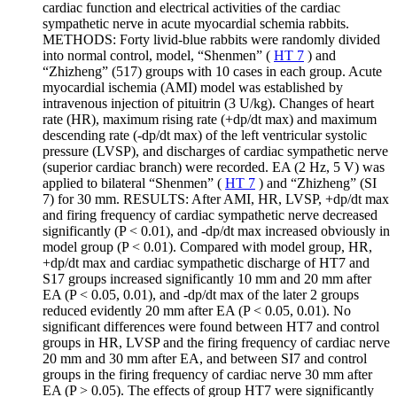
cardiac function and electrical activities of the cardiac
sympathetic nerve in acute myocardial schemia rabbits.
METHODS: Forty livid-blue rabbits were randomly divided
into normal control, model, “Shenmen” (
HT 7
) and
“Zhizheng” (517) groups with 10 cases in each group. Acute
myocardial ischemia (AMI) model was established by
intravenous injection of pituitrin (3 U/kg). Changes of heart
rate (HR), maximum rising rate (+dp/dt max) and maximum
descending rate (-dp/dt max) of the left ventricular systolic
pressure (LVSP), and discharges of cardiac sympathetic nerve
(superior cardiac branch) were recorded. EA (2 Hz, 5 V) was
applied to bilateral “Shenmen” (
HT 7
) and “Zhizheng” (SI
7) for 30 mm. RESULTS: After AMI, HR, LVSP, +dp/dt max
and firing frequency of cardiac sympathetic nerve decreased
significantly (P < 0.01), and -dp/dt max increased obviously in
model group (P < 0.01). Compared with model group, HR,
+dp/dt max and cardiac sympathetic discharge of HT7 and
S17 groups increased significantly 10 mm and 20 mm after
EA (P < 0.05, 0.01), and -dp/dt max of the later 2 groups
reduced evidently 20 mm after EA (P < 0.05, 0.01). No
significant differences were found between HT7 and control
groups in HR, LVSP and the firing frequency of cardiac nerve
20 mm and 30 mm after EA, and between SI7 and control
groups in the firing frequency of cardiac nerve 30 mm after
EA (P > 0.05). The effects of group HT7 were significantly