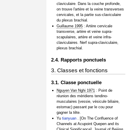
claviculaire. Dans la couche profonde,
on trouve l'artère et la veine transverses
cervicales, et la partie sus-claviculaire
du plexus brachial.
Guillaume 1995
: Artère cervicale
transverse, artère et veine supra-
scapulaires, artère et veine infra-
claviculaires. Nerf supra-claviculaire,
plexus brachial.
2.4. Rapports ponctuels
3. Classes et fonctions
3.1. Classe ponctuelle
Nguyen Van Nghi 1971
: Point de
réunion des méridiens tendino-
musculaires (vessie, vésicule biliaire,
estomac) passant par le cou pour
gagner la tête.
Yu
tianyuan
. [On The Confluence of
Channels at Acupoint Quepen and its
Clinical Significance]. Journal of Beijing