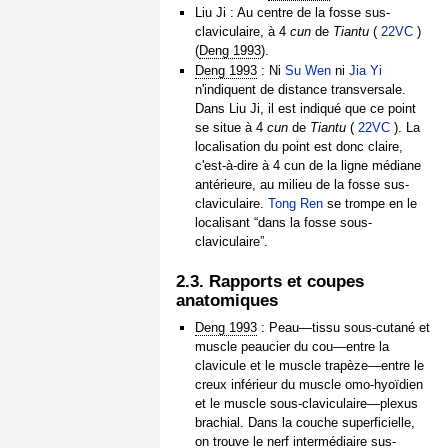
Liu Ji : Au centre de la fosse sus-
claviculaire, à 4
cun
de
Tiantu
(
22VC
)
(
Deng 1993
).
Deng 1993
: Ni
Su Wen
ni
Jia Yi
n'indiquent de distance transversale.
Dans Liu Ji, il est indiqué que ce point
se situe à 4
cun
de
Tiantu
(
22VC
). La
localisation du point est donc claire,
c'est-à-dire à 4 cun de la ligne médiane
antérieure, au milieu de la fosse sus-
claviculaire.
Tong Ren
se trompe en le
localisant “dans la fosse sous-
claviculaire”.
2.3. Rapports et coupes
anatomiques
Deng 1993
: Peau—tissu sous-cutané et
muscle peaucier du cou—entre la
clavicule et le muscle trapèze—entre le
creux inférieur du muscle omo-hyoïdien
et le muscle sous-claviculaire—plexus
brachial. Dans la couche superficielle,
on trouve le nerf intermédiaire sus-