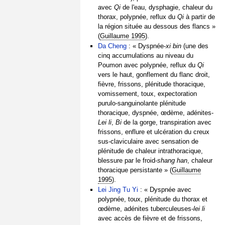
avec
Qi
de l'eau, dysphagie, chaleur du
thorax, polypnée, reflux du
Qi
à partir de
la région située au dessous des flancs »
(
Guillaume 1995
).
Da Cheng
: « Dyspnée-
xi bin
(une des
cinq accumulations au niveau du
Poumon avec polypnée, reflux du
Qi
vers le haut, gonflement du flanc droit,
fièvre, frissons, plénitude thoracique,
vomissement, toux, expectoration
purulo-sanguinolante plénitude
thoracique, dyspnée, œdème, adénites-
Lei li
,
Bi
de la gorge, transpiration avec
frissons, enflure et ulcération du creux
sus-claviculaire avec sensation de
plénitude de chaleur intrathoracique,
blessure par le froid-
shang han
, chaleur
thoracique persistante » (
Guillaume
1995
).
Lei Jing Tu Yi
: « Dyspnée avec
polypnée, toux, plénitude du thorax et
œdème, adénites tuberculeuses-
lei li
avec accès de fièvre et de frissons,