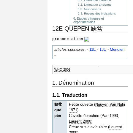
5.1. Littérature moderne
5.2. Littérature ancienne
5.3. Associations
5.4. Revues des indications
6. Etudes cliniques et
expérimentales
12E QUEPEN 缺盆
prononciation
articles connexes
: -
11E
-
13E
-
Méridien
-
WHO 2009
.
1. Dénomination
1.1. Traduction
缺盆
Petite cuvette (
Nguyen Van Nghi
quē
1971
)
pén
Cuvette ébréchée (
Pan 1993
,
Laurent 2000
)
Creux sus-claviculaire (
Laurent
2000
)