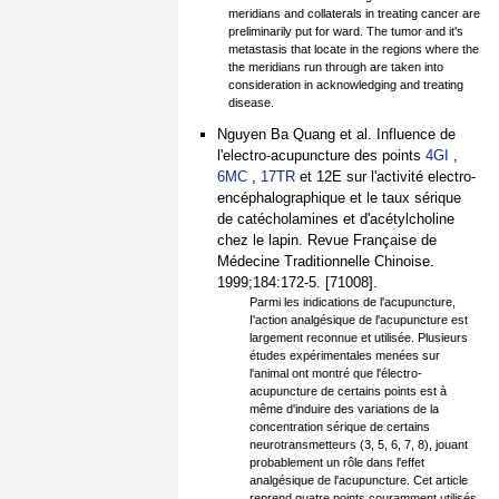
meridians and collaterals in treating cancer are
preliminarily put for ward. The tumor and it's
metastasis that locate in the regions where the
the meridians run through are taken into
consideration in acknowledging and treating
disease.
Nguyen Ba Quang et al. Influence de
l'electro-acupuncture des points
4GI
,
6MC
,
17TR
et 12E sur l'activité electro-
encéphalographique et le taux sérique
de catécholamines et d'acétylcholine
chez le lapin. Revue Française de
Médecine Traditionnelle Chinoise.
1999;184:172-5. [71008].
Parmi les indications de l'acupuncture,
I'action analgésique de l'acupuncture est
largement reconnue et utilisée. Plusieurs
études expérimentales menées sur
l'animal ont montré que l'électro-
acupuncture de certains points est à
même d'induire des variations de la
concentration sérique de certains
neurotransmetteurs (3, 5, 6, 7, 8), jouant
probablement un rôle dans l'effet
analgésique de l'acupuncture. Cet article
reprend quatre points couramment utilisés