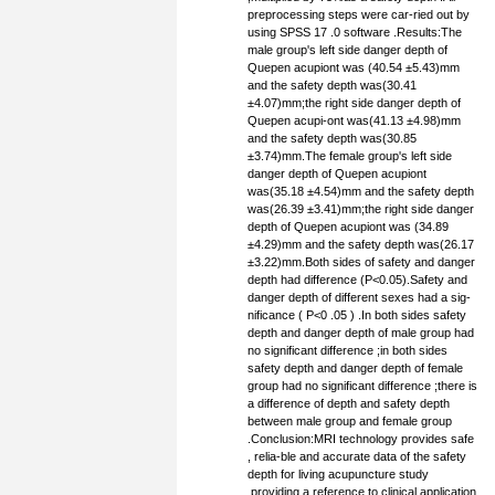
preprocessing steps were car-ried out by
using SPSS 17 .0 software .Results:The
male group's left side danger depth of
Quepen acupiont was (40.54 ±5.43)mm
and the safety depth was(30.41
±4.07)mm;the right side danger depth of
Quepen acupi-ont was(41.13 ±4.98)mm
and the safety depth was(30.85
±3.74)mm.The female group's left side
danger depth of Quepen acupiont
was(35.18 ±4.54)mm and the safety depth
was(26.39 ±3.41)mm;the right side danger
depth of Quepen acupiont was (34.89
±4.29)mm and the safety depth was(26.17
±3.22)mm.Both sides of safety and danger
depth had difference (P<0.05).Safety and
danger depth of different sexes had a sig-
nificance ( P<0 .05 ) .In both sides safety
depth and danger depth of male group had
no significant difference ;in both sides
safety depth and danger depth of female
group had no significant difference ;there is
a difference of depth and safety depth
between male group and female group
.Conclusion:MRI technology provides safe
, relia-ble and accurate data of the safety
depth for living acupuncture study
,providing a reference to clinical application