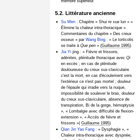
membre supérieur.
5.2. Littérature ancienne
Su Wen
: Chapitre « Shui re xue lun » «
Élimine la chaleur intra-thoracique ».
Commentaires du chapitre « Des creux
osseux » par
Wang Bing
: « Le torticolis
se traite à
Que pen
» (
Guillaume 1995
).
Jia Yi
jing : « Fièvre et frissons,
adénites, plénitude thoracique avec
Qi
en excès ; en cas de plénitude
douloureuse du creux sus-claviculaire
c'est la mort, en cas d'écoulement vers
l'extérieur ce n'est pas mortel ; douleur
de l'épaule qui irradie vers la nuque,
impossibilité de soulever le bras, douleur
du creux sus-claviculaire, absence de
transpiration, Bi de la gorge, hémoptysie
», « Lombalgie avec difficulté de flexion-
extension », « Accès de fièvre et
frissons »(
Guillaume 1995
).
Qian Jin Yao Fang
: « Dysphagie », «
Chaleur intra-thoracique avec dyspnée,