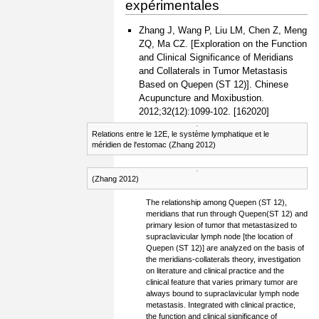
expérimentales
Zhang J, Wang P, Liu LM, Chen Z, Meng
ZQ, Ma CZ. [Exploration on the Function
and Clinical Significance of Meridians
and Collaterals in Tumor Metastasis
Based on Quepen (ST 12)]. Chinese
Acupuncture and Moxibustion.
2012;32(12):1099-102. [162020]
Relations entre le 12E, le système lymphatique et le
méridien de l'estomac (Zhang 2012)
(Zhang 2012)
The relationship among Quepen (ST 12),
meridians that run through Quepen(ST 12) and
primary lesion of tumor that metastasized to
supraclavicular lymph node [the location of
Quepen (ST 12)] are analyzed on the basis of
the meridians-collaterals theory, investigation
on literature and clinical practice and the
clinical feature that varies primary tumor are
always bound to supraclavicular lymph node
metastasis. Integrated with clinical practice,
the function and clinical significance of