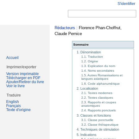
S'identifier
Rédacteurs :
Florence Phan-Choffrut,
Claude Pernice
Sommaire
1. Dénomination
1.1. Traduction
Accueil
1.2. Origine
1.3. Explication du nom
Imprimer/exporter
1.4. Noms secondaires
Version imprimable
1.5. Autres Romanisations et
Télécharger en PDF
langues asiatiques
Ajouter/Retirer du livre
1.6. Code alphanumérique
Voir le livre
2. Localisation
2.1. Textes modernes
Traduire
2.2. Textes classiques
English
2.3. Rapports et coupes
Français
anatomiques
Texte d'origine
2.4. Rapports ponctuels
3. Classes et fonctions
3.1. Classe ponctuelle
3.2. Classe thérapeutique
4. Techniques de stimulation
5. Indications