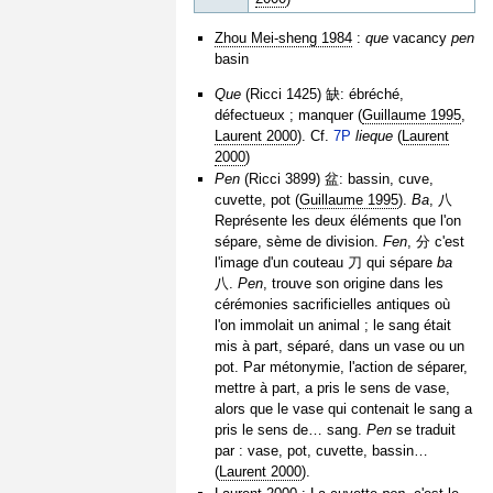
Zhou Mei-sheng 1984
:
que
vacancy
pen
basin
Que
(Ricci 1425) 缺: ébréché,
défectueux ; manquer (
Guillaume 1995
,
Laurent 2000
). Cf.
7P
lieque
(
Laurent
2000
)
Pen
(Ricci 3899) 盆: bassin, cuve,
cuvette, pot (
Guillaume 1995
).
Ba
, 八
Représente les deux éléments que l'on
sépare, sème de division.
Fen
, 分 c'est
l'image d'un couteau 刀 qui sépare
ba
八.
Pen
, trouve son origine dans les
cérémonies sacrificielles antiques où
l'on immolait un animal ; le sang était
mis à part, séparé, dans un vase ou un
pot. Par métonymie, l'action de séparer,
mettre à part, a pris le sens de vase,
alors que le vase qui contenait le sang a
pris le sens de… sang.
Pen
se traduit
par : vase, pot, cuvette, bassin…
(
Laurent 2000
).