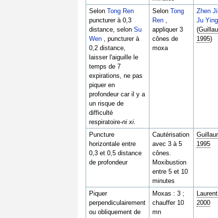
Selon
Tong Ren
Selon
Tong
Zhen J
puncturer à 0,3
Ren
,
Ju Yin
distance, selon
Su
appliquer 3
(
Guilla
Wen
, puncturer à
cônes de
1995
)
0,2 distance,
moxa
laisser l'aiguille le
temps de 7
expirations, ne pas
piquer en
profondeur car il y a
un risque de
difficulté
respiratoire-
ni xi
.
Puncture
Cautérisation
Guilla
horizontale entre
avec 3 à 5
1995
0,3 et 0,5 distance
cônes.
de profondeur
Moxibustion
entre 5 et 10
minutes
Piquer
Moxas : 3 ;
Laurent
perpendiculairement
chauffer 10
2000
ou obliquement de
mn