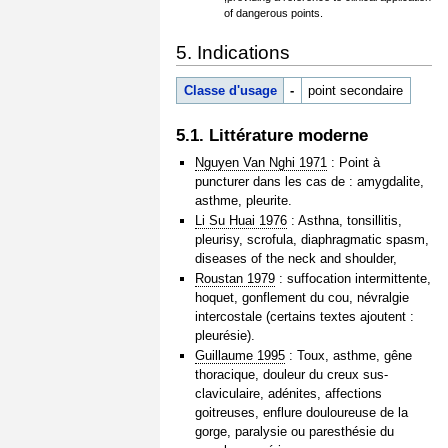
of dangerous points.
5. Indications
Classe d'usage
-
point secondaire
5.1. Littérature moderne
Nguyen Van Nghi 1971
: Point à
puncturer dans les cas de : amygdalite,
asthme, pleurite.
Li Su Huai 1976
: Asthna, tonsillitis,
pleurisy, scrofula, diaphragmatic spasm,
diseases of the neck and shoulder,
Roustan 1979
: suffocation intermittente,
hoquet, gonflement du cou, névralgie
intercostale (certains textes ajoutent :
pleurésie).
Guillaume 1995
: Toux, asthme, gêne
thoracique, douleur du creux sus-
claviculaire, adénites, affections
goitreuses, enflure douloureuse de la
gorge, paralysie ou paresthésie du