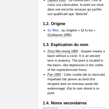
Laurent 2000
: La cuvette
pen
, c'est le
creux sus-claviculaire, le point est situé
dans une encoche osseuse qui justifie
son qualificatif que “ébréché”.
1.2. Origine
Su Wen
, au chapitre « Qi fu lun »
(
Guillaume 1995
).
1.3. Explication du nom
Zhou Mei-sheng 1984
:
Quepen
means a
basin without a cover. It is an ancient
term in anatomy. The point is located in
the basin—like depression in the centre
of the supraclavicular fossa
Pan 1993
: Cette courbe (de la clavicule)
imparfaite fait penser au bord d'un
récipient dont un morceau aurait été
endommagé; d'où le nom donné à ce
point.
1.4. Noms secondaires