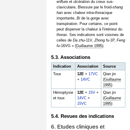
enflure et ulcération du creux sus-
claviculaire, Blessure par le froid-
shang
han
avec chaleur intra-thoracique
importante,
Bi
de la gorge avec
transpiration. Pour certains, ce point
peut disperser la chaleur à l'intérieur du
thorax. Ses indications sont voisines de
celles de
Da zhu
-11V,
Zhong fu
-1P,
Feng
fu
-16VG » (
Guillaume 1995
).
5.3. Associations
Indication
Association
Source
Toux
12E
+
17VC
Qian jin
+
14VC
(
Guillaume
1995
)
Hémoptysie
12E
+
15V
+
Qian jin
et toux
14VC
+
(
Guillaume
15VC
1995
)
5.4. Revues des indications
6. Etudes cliniques et