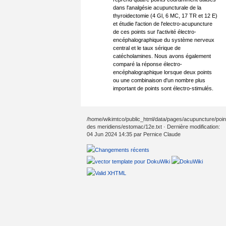
dans l'analgésie acupuncturale de la
thyroidectomie (4 Gl, 6 MC, 17 TR et 12 E)
et étudie l'action de l'electro-acupuncture
de ces points sur l'activité électro-
encéphalographique du système nerveux
central et le taux sérique de
catécholamines. Nous avons également
comparé la réponse électro-
encéphalographique lorsque deux points
ou une combinaison d'un nombre plus
important de points sont électro-stimulés.
/home/wikimtco/public_html/data/pages/acupuncture/poin
des meridiens/estomac/12e.txt
· Dernière modification:
04 Jun 2024 14:35 par
Pernice Claude