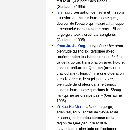
reflux du
Qi
à partir des flancs »
(
Guillaume 1995
).
Ishimpo
: Sensation de fièvre et frissons
; tension et chaleur intra-thoracique ;
douleur de l'épaule qui irradie à la nuque
; incapacité de soulever le bras ; Bi de
la gorge ; toux ; crachats sanglants
(
Guillaume 1995
).
Zhen Jiu Ju Ying
: polypnée-
xi bin
avec
plénitude du thorax, dyspnée avec
œdème, adénites tuberculeuses-
lei li
et
Bi
de la gorge, transpiration avec froid et
chaleur, enflure de Que pen (creux sus-
claviculaire) ; lorsqu'il y a une ulcération
vers l'extérieur, le sujet peut vivre;
plénitude de chaleur dans le thorax,
chaleur intra-thoracique dans le
Shang
han
qui ne se dissipe pas » (
Guillaume
1995
).
Yi Xue Ru Men
: «
Bi
de la gorge,
adénites, toux, accès de fièvre et de
frissons, enflure douloureuse de la
région de
Que pen
(creux sus-
claviculaire), plénitude de l'abdomen