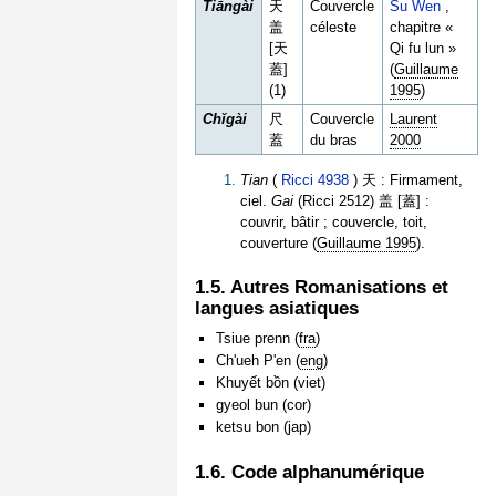
Tiāngài
天
Couvercle
Su Wen
,
盖
céleste
chapitre «
[天
Qi fu lun »
蓋]
(
Guillaume
(1)
1995
)
Chǐgài
尺
Couvercle
Laurent
蓋
du bras
2000
Tian
(
Ricci 4938
) 天 : Firmament,
ciel.
Gai
(Ricci 2512) 盖 [蓋] :
couvrir, bâtir ; couvercle, toit,
couverture (
Guillaume 1995
).
1.5. Autres Romanisations et
langues asiatiques
Tsiue prenn (
fra
)
Ch'ueh P'en (
eng
)
Khuyết bồn (viet)
gyeol bun (cor)
ketsu bon (jap)
1.6. Code alphanumérique