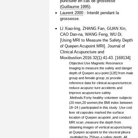
puncturer en cas de grossesse
(
Guillaume 1995
).
Laurent 2000
: Interdit pendant la
grossesse.
LI Xiao-ling, ZHANG Fan, GUAN Xin,
CAO Dan-na, WANG Feng, WU Di.
[Using MRI to Measure the Safety Depth
of Quepen Acupoint MRI]. Journal of
Clinical Acupuncture and
Moxibustion.2016.32(1):41-43. [169134]
Objective:Use Magnetic Resonance
Imaging to measure the safety and danger
depth of Quepen acu-point [12E] from male
group and female group ,to provide
reference data for clinical acupuncturist;to
reduce acupunc-ture accidents and
improve acupuncture safety
.Methods:Forty healthy volunteer subjects
(20 men,20 women;the BMI index between
18~24 ) participated in this study .Use cod
liver oil capsules marked the surface
location of Quepen acupoint ,and conduct
MRI scan ,measure the depth from
obtaining images of vertical acupuncturing
at Quepen acupoint to the visceral pleura
,multiplied by 75%as a safety depth .All