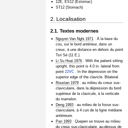
12E, ES12 (Estomac)
ST12 (Stomach)
2. Localisation
2.1. Textes modernes
Nguyen Van Nghi 1971
: À la base du
cou, sur le bord antérieur, dans un
creux, à une distance en dehors du point
Tsri Sé (11 E.).
Li Su Huai 1976
: With the patient sitting
upright, this point is 4.0 in. lateral from
point
22VC
. In the depression on the
superior edge of the clavicle. Bilateral.
Roustan 1979
: au milieu du creux sus-
claviculaire, dans la dépression du bord
supérieur de la clavicule, à la verticale
du mamelon.
Deng 1993
: au milieu de la fosse sus-
claviculaire, à 4
cun
de la ligne médiane
antérieure.
Pan 1993
:
Quepen
se trouve au milieu
du creux sus-claviculaire, au-dessus de