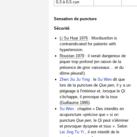
0,3 à 0,5
cun
Sensation de puncture
Sécurité
Li Su Huai 1976
: Moxibustlon is
contraindicated for patients with
hypertension.
Roustan 1979
: il serait dangereux de
piquer trop profond (en raison de la
présence de gros vaisseaux… et du
dôme pleural!).
Zhen Jiu Ju Ying
: le
Su Wen
dit que
lors de la puncture de
Que pen
, il y a un
piégeage à l'intérieur et, lorsque le
Qi
s'échappe, il provoque de la toux
(
Guillaume 1995
).
Su Wen
: chapitre « Des interdits en
acupuncture »précise que « si on
puncture
Que pen
, le
Qi
peut s'éliminer
et provoquer dyspnée et toux ». Selon
Lei Jing Tu Yi
, il est interdit de le