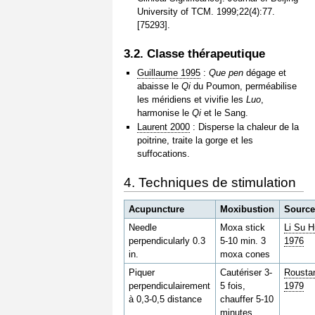
University of TCM. 1999;22(4):77.
[75293].
3.2. Classe thérapeutique
Guillaume 1995
:
Que pen
dégage et
abaisse le
Qi
du Poumon, perméabilise
les méridiens et vivifie les
Luo
,
harmonise le
Qi
et le Sang.
Laurent 2000
: Disperse la chaleur de la
poitrine, traite la gorge et les
suffocations.
4. Techniques de stimulation
Acupuncture
Moxibustion
Sourc
Needle
Moxa stick
Li Su H
perpendicularly 0.3
5-10 min. 3
1976
in.
moxa cones
Piquer
Cautériser 3-
Rousta
perpendiculairement
5 fois,
1979
à 0,3-0,5 distance
chauffer 5-10
minutes