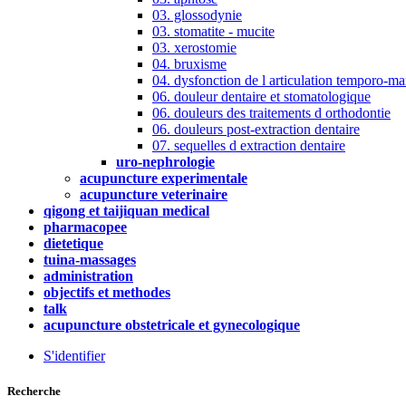
03. glossodynie
03. stomatite - mucite
03. xerostomie
04. bruxisme
04. dysfonction de l articulation temporo-ma
06. douleur dentaire et stomatologique
06. douleurs des traitements d orthodontie
06. douleurs post-extraction dentaire
07. sequelles d extraction dentaire
uro-nephrologie
acupuncture experimentale
acupuncture veterinaire
qigong et taijiquan medical
pharmacopee
dietetique
tuina-massages
administration
objectifs et methodes
talk
acupuncture obstetricale et gynecologique
S'identifier
Recherche