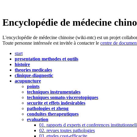
Encyclopédie de médecine chino
L'encyclopédie de médecine chinoise (wiki-mtc) est un projet collabor
Toute personne intéressée est invitée à contacter le
centre de document
start
presentation methodes et outils
histoire
theories medicales
clinique-diagnostic
acupuncture
points
techniques instrumentales
techniques somato-viscerotopiques
securite et effets indesirables
pathologies et zheng
conduites therapeutiques
evaluation
01. rapports d experts et conferences institutionnell
02. revues toutes pathologies
03. etudes cout-efficacite