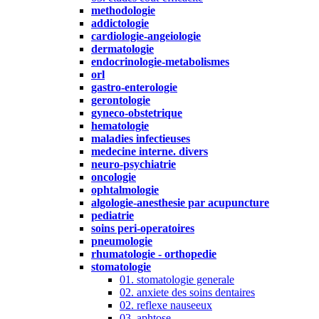
methodologie
addictologie
cardiologie-angeiologie
dermatologie
endocrinologie-metabolismes
orl
gastro-enterologie
gerontologie
gyneco-obstetrique
hematologie
maladies infectieuses
medecine interne. divers
neuro-psychiatrie
oncologie
ophtalmologie
algologie-anesthesie par acupuncture
pediatrie
soins peri-operatoires
pneumologie
rhumatologie - orthopedie
stomatologie
01. stomatologie generale
02. anxiete des soins dentaires
02. reflexe nauseeux
03. aphtose